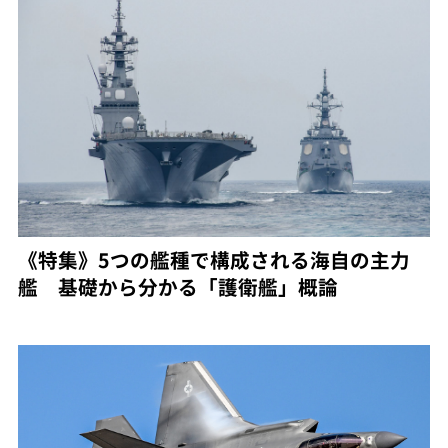
《特集》5つの艦種で構成される海自の主力
艦 基礎から分かる「護衛艦」概論