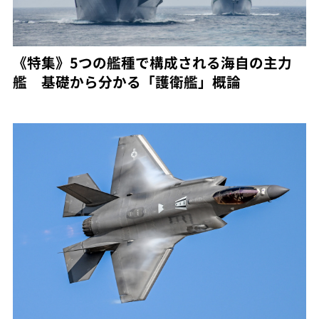
《特集》5つの艦種で構成される海自の主力
艦 基礎から分かる「護衛艦」概論