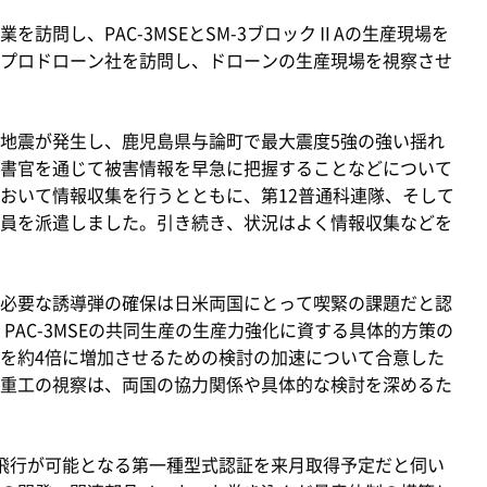
訪問し、PAC-3MSEとSM-3ブロックⅡAの生産現場を
プロドローン社を訪問し、ドローンの生産現場を視察させ
地震が発生し、鹿児島県与論町で最大震度5強の強い揺れ
書官を通じて被害情報を早急に把握することなどについて
おいて情報収集を行うとともに、第12普通科連隊、そして
員を派遣しました。引き続き、状況はよく情報収集などを
必要な誘導弾の確保は日米両国にとって喫緊の課題だと認
て、PAC-3MSEの共同生産の生産力強化に資する具体的方策の
量を約4倍に増加させるための検討の加速について合意した
重工の視察は、両国の協力関係や具体的な検討を深めるた
飛行が可能となる第一種型式認証を来月取得予定だと伺い