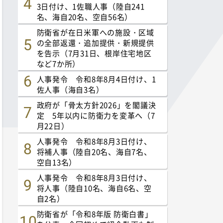
3日付け、1佐職人事（陸自241
名、海自20名、空自56名）
防衛省が在日米軍への施設・区域
の全部返還・追加提供・新規提供
を告示（7月31日、根岸住宅地区
など7か所）
人事発令 令和8年8月4日付け、1
佐人事（海自3名）
政府が「骨太方針2026」を閣議決
定 5年以内に防衛力を変革へ（7
月22日）
人事発令 令和8年8月3日付け、
将補人事（陸自20名、海自7名、
空自13名）
人事発令 令和8年8月3日付け、
将人事（陸自10名、海自6名、空
自2名）
防衛省が「令和8年版 防衛白書」