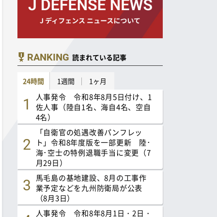
RANKING
読まれている記事
24時間
1週間
1ヶ月
人事発令 令和8年8月5日付け、1
佐人事（陸自1名、海自4名、空自
4名）
「自衛官の処遇改善パンフレッ
ト」令和8年度版を一部更新 陸･
海･空士の特例退職手当に変更（7
月29日）
馬毛島の基地建設、8月の工事作
業予定などを九州防衛局が公表
（8月3日）
人事発令 令和8年8月1日・2日・