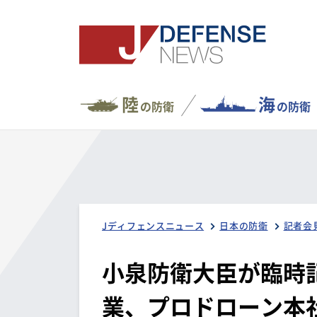
陸
海
の防衛
の防衛
Jディフェンスニュース
日本の防衛
記者会
小泉防衛大臣が臨時
業、プロドローン本社