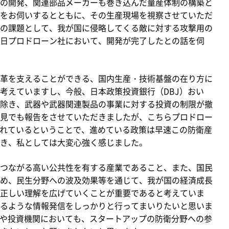
の開発、関連部品メーカーも巻き込んだ量産体制の構築と
をお伺いするとともに、その生産現場を視察させていただ
の課題として、我が国に侵略してくる敵に対する攻撃用の
日プロドローン社において、開発が完了したとの話を伺
革を支えることができる、国内生産・技術基盤の在り方に
考えていますし、今般、日本政策投資銀行（DBJ）おい
除き、武器や武器関連製品の事業に対する投資の制限が撤
見でも報告をさせていただきましたが、こちらプロドロー
されているということで、進めている政策は早速この防衛産
き、私としては大変心強く感じました。
つながる高い公共性を有する産業であること、また、国民
め、民生分野への波及効果等を通じて、我が国の経済成長
正しい理解を広げていくことが重要であると考えていま
るような情報発信をしっかりと行ってまいりたいと思いま
関や投資機関においても、スタートアップの防衛分野への参