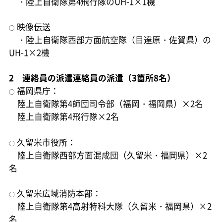
・陸上自衛隊第4飛行隊のUH-1×1機
映像伝送
○
・陸上自衛隊西部方面航空隊（目達原・佐賀県）の
UH-1×2機
2 連絡員の派遣連絡員の派遣（3箇所8名）
福岡県庁：
○
陸上自衛隊第4師団司令部（福岡・福岡県）×2名
陸上自衛隊第4飛行隊×2名
久留米市役所：
○
陸上自衛隊西部方面混成団（久留米・福岡県）×2
名
久留米広域消防本部：
○
陸上自衛隊第4高射特科大隊（久留米・福岡県）×2
名