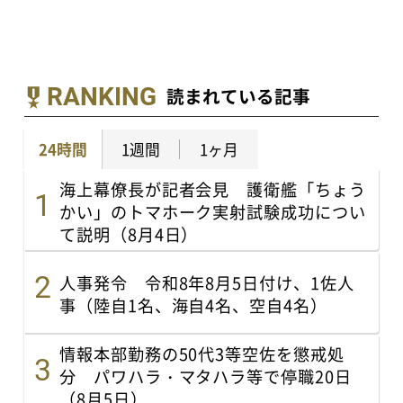
RANKING
読まれている記事
24時間
1週間
1ヶ月
海上幕僚長が記者会見 護衛艦「ちょう
かい」のトマホーク実射試験成功につい
て説明（8月4日）
人事発令 令和8年8月5日付け、1佐人
事（陸自1名、海自4名、空自4名）
情報本部勤務の50代3等空佐を懲戒処
分 パワハラ・マタハラ等で停職20日
（8月5日）