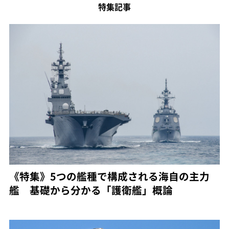
特集記事
《特集》5つの艦種で構成される海自の主力
艦 基礎から分かる「護衛艦」概論