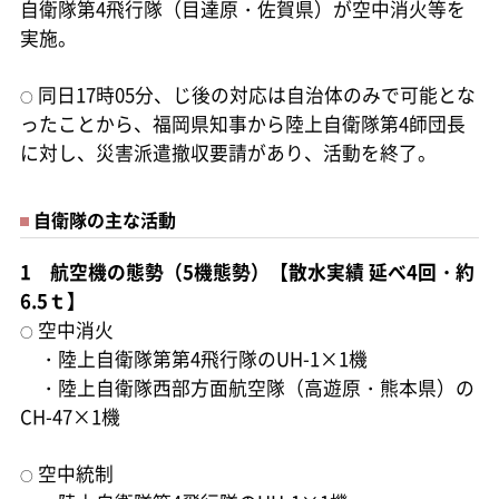
自衛隊第4飛行隊（目達原・佐賀県）が空中消火等を
実施。
同日17時05分、じ後の対応は自治体のみで可能とな
○
ったことから、福岡県知事から陸上自衛隊第4師団長
に対し、災害派遣撤収要請があり、活動を終了。
自衛隊の主な活動
1 航空機の態勢（5機態勢）【散水実績 延べ4回・約
6.5ｔ】
空中消火
○
・陸上自衛隊第第4飛行隊のUH-1×1機
・陸上自衛隊西部方面航空隊（高遊原・熊本県）の
CH-47×1機
空中統制
○