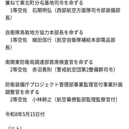
兼ねて東北町分屯基地司令を命ずる
1等空佐 石関明弘（西部航空方面隊司令部装備部
長）
自衛隊鳥取地方協力本部長を命ずる
1等空佐 細田信行（航空自衛隊補給本部需品部
長）
南関東防衛局調達部首席検査官を命ずる
2等空佐 赤沼貴則（警戒航空団第2整備群司令）
防衛装備庁プロジェクト管理部事業監理官付事業計画
調整官を命ずる
2等空佐 小林耕之（航空幕僚監部監理監察官付）
令和8年5月15日付
（以上）