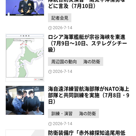
どに言及（7月10日）
記者会見
2026-7-14
ロシア海軍艦艇が宗谷海峡を東進
（7月9日～10日、ステレグシチー
級）
周辺国の動向
海の防衛
2026-7-14
海自遠洋練習航海部隊がNATO海上
部隊と共同訓練を実施（7月8日・9
日）
訓練・演習
海の防衛
2026-7-14
防衛装備庁「赤外線探知追尾用低