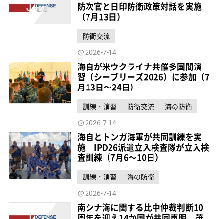
防次官と日印防衛政策対話を実施
（7月13日）
防衛交流
2026-7-14
海自が米ウクライナ共催多国間演
習（シーブリーズ2026）に参加（7
月13日～24日）
訓練・演習
防衛交流
海の防衛
2026-7-14
海自とトンガ海軍が共同訓練を実
施 IPD26派遣立入検査隊が立入検
査訓練（7月6～10日）
訓練・演習
海の防衛
2026-7-14
南シナ海に関する比中仲裁判断10
周年を迎え14か国が共同声明、茂