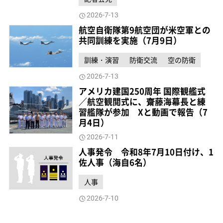
2026-7-13
航空自衛隊第9航空団が米空軍との
共同訓練を実施（7月9日）
訓練・演習
防衛交流
空の防衛
2026-7-13
アメリカ建国250周年 国際観艦式
／航空観閲式に、齋藤海幕長と練
習艦隊が参加 Xと動画で報告（7
月4日）
2026-7-11
人事発令 令和8年7月10日付け、1
佐人事（海自6名）
人事
2026-7-10