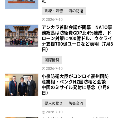
定
訓練・演習
海の防衛
2026-7-10
アンカラ首脳会議が閉幕 NATO事
務総長は防衛費GDP比4%達成、ド
ローン対策に400億ドル、ウクライ
ナ支援700億ユーロなど表明（7月8
日）
国際情勢
2026-7-10
小泉防衛大臣がコンロイ豪州国防
産業相・ペンクNZ国防相と会談
中国のミサイル発射に懸念（7月8
日）
要人の動き
防衛交流
2026-7-10