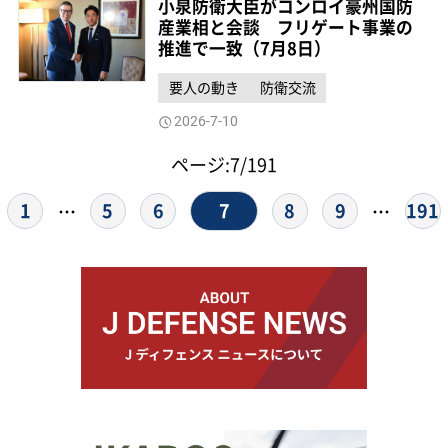
小泉防衛大臣がコンロイ豪州国防
産業相と会談 フリゲート事業の
推進で一致（7月8日）
要人の動き
防衛交流
2026-7-10
ページ:7/191
7
1
5
6
8
9
191
…
…