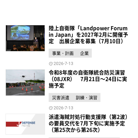
陸上自衛隊「Landpower Forum
in Japan」を2027年2月に開催予
定 出展企業を募集（7月10日）
事業・計画
企業
2026-7-13
令和8年度の自衛隊統合防災演習
（08JXR） 7月21日～24日に実
施予定
災害派遣
訓練・演習
2026-7-13
派遣海賊対処行動支援隊（第2波）
の要員交代を7月下旬に実施予定
（第25次から第26次）