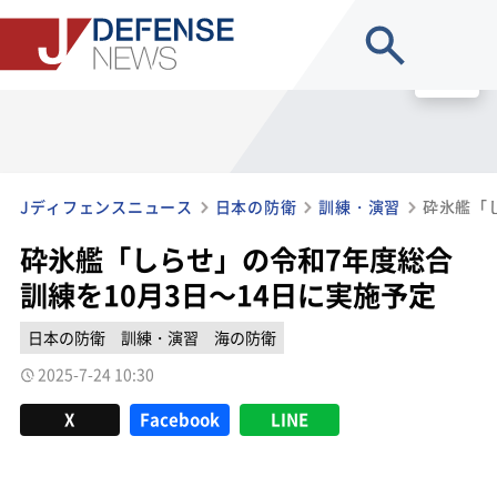
site search
MENU
Jディフェンスニュース
日本の防衛
訓練・演習
砕氷艦「しらせ」の令和7年度総合
訓練を10月3日～14日に実施予定
日本の防衛
訓練・演習
海の防衛
2025-7-24 10:30
X
Facebook
LINE