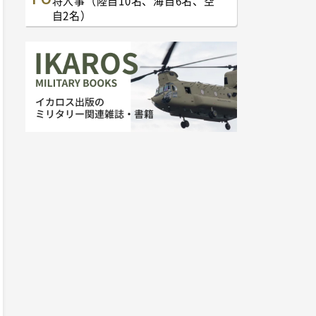
将人事（陸自10名、海自6名、空
自2名）