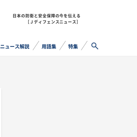
日本の防衛と安全保障の今を伝える
MENU
［Ｊディフェンスニュース］
サイト内検索
ニュース解説
用語集
特集