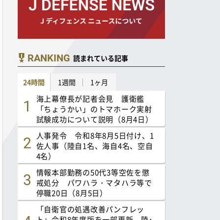
RANKING
読まれている記事
24時間
1週間
1ヶ月
海上幕僚長が記者会見 護衛艦
「ちょうかい」のトマホーク実射
試験成功について説明（8月4日）
人事発令 令和8年8月5日付け、1
佐人事（陸自1名、海自4名、空自
4名）
情報本部勤務の50代3等空佐を懲
戒処分 パワハラ・マタハラ等で
停職20日（8月5日）
「自衛官の処遇改善パンフレッ
ト」令和8年度版を一部更新 陸･