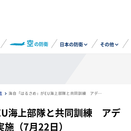
空
の防衛
日本の防衛
その他
遣
海自「はるさめ」がEU海上部隊と共同訓練 アデン湾で戦術運動など実施（7月22日）
EU海上部隊と共同訓練 アデ
施（7月22日）