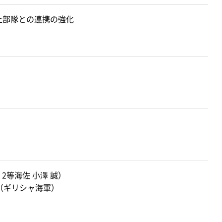
上部隊との連携の強化
等海佐 小澤 誠）
（ギリシャ海軍）