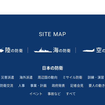
SITE MAP
陸
海
空
の防衛
の防衛
日本の防衛
災害派遣
海外派遣
周辺国の動向
ミサイル防衛
訓練・演習
防衛交流
人事
事業・計画
政府発表
記者会見
要人の動き
イベント
事故など
すべて