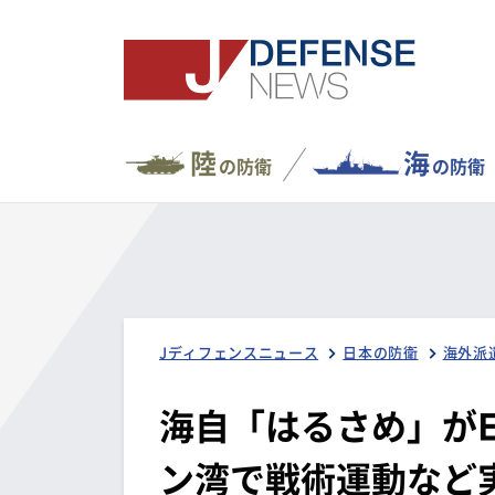
陸
海
の防衛
の防衛
Jディフェンスニュース
日本の防衛
海外派
海自「はるさめ」が
ン湾で戦術運動など実