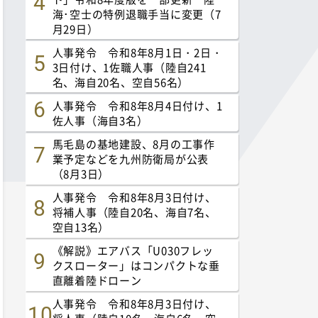
海･空士の特例退職手当に変更（7
月29日）
人事発令 令和8年8月1日・2日・
3日付け、1佐職人事（陸自241
名、海自20名、空自56名）
人事発令 令和8年8月4日付け、1
佐人事（海自3名）
馬毛島の基地建設、8月の工事作
業予定などを九州防衛局が公表
（8月3日）
人事発令 令和8年8月3日付け、
将補人事（陸自20名、海自7名、
空自13名）
《解説》エアバス「U030フレッ
クスローター」はコンパクトな垂
直離着陸ドローン
人事発令 令和8年8月3日付け、