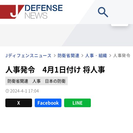
site search
MENU
Jディフェンスニュース
防衛省関連
人事・組織
人事発令 
人事発令 4月1日付け 将人事
防衛省関連
人事
日本の防衛
2024-4-1 17:04
X
Facebook
LINE