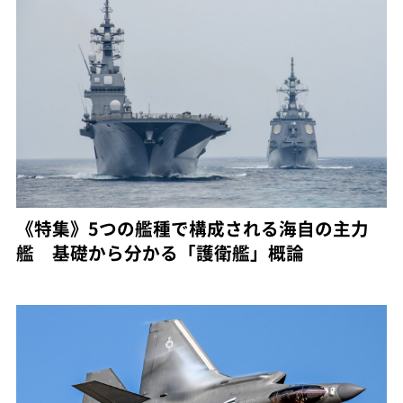
《特集》5つの艦種で構成される海自の主力
艦 基礎から分かる「護衛艦」概論