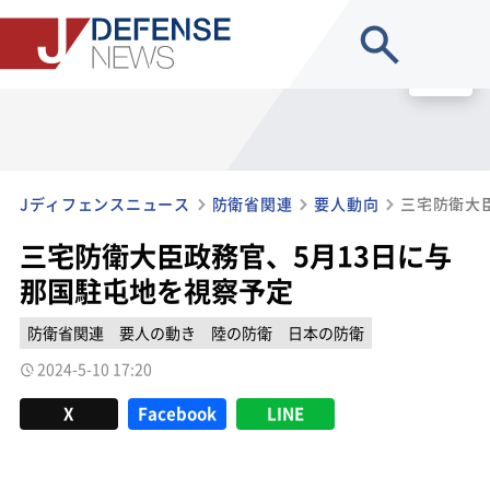
site search
MENU
Jディフェンスニュース
防衛省関連
要人動向
三宅防衛大臣政務官、5月13日に与
那国駐屯地を視察予定
防衛省関連
要人の動き
陸の防衛
日本の防衛
2024-5-10 17:20
X
Facebook
LINE