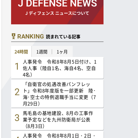
RANKING
読まれている記事
24時間
1週間
1ヶ月
人事発令 令和8年8月5日付け、1
佐人事（陸自1名、海自4名、空自
4名）
「自衛官の処遇改善パンフレッ
ト」令和8年度版を一部更新 陸･
海･空士の特例退職手当に変更（7
月29日）
馬毛島の基地建設、8月の工事作
業予定などを九州防衛局が公表
（8月3日）
人事発令 令和8年8月1日・2日・