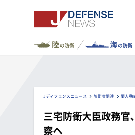
陸
海
の防衛
の防衛
Jディフェンスニュース
防衛省関連
要人動
三宅防衛大臣政務官、
察へ