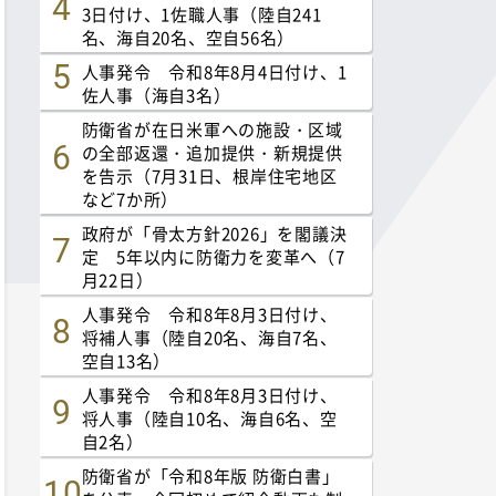
3日付け、1佐職人事（陸自241
名、海自20名、空自56名）
人事発令 令和8年8月4日付け、1
佐人事（海自3名）
防衛省が在日米軍への施設・区域
の全部返還・追加提供・新規提供
を告示（7月31日、根岸住宅地区
など7か所）
政府が「骨太方針2026」を閣議決
定 5年以内に防衛力を変革へ（7
月22日）
人事発令 令和8年8月3日付け、
将補人事（陸自20名、海自7名、
空自13名）
人事発令 令和8年8月3日付け、
将人事（陸自10名、海自6名、空
自2名）
防衛省が「令和8年版 防衛白書」