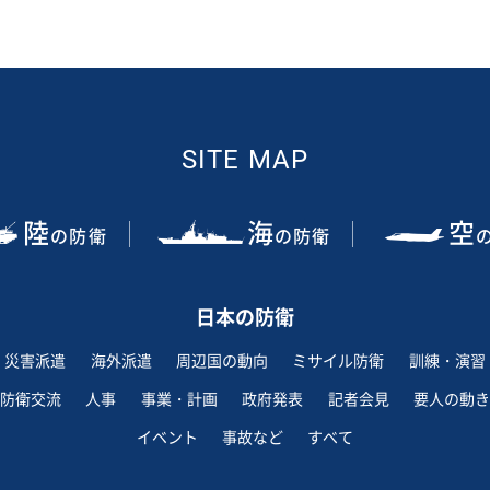
SITE MAP
陸
海
空
の防衛
の防衛
日本の防衛
災害派遣
海外派遣
周辺国の動向
ミサイル防衛
訓練・演習
防衛交流
人事
事業・計画
政府発表
記者会見
要人の動き
イベント
事故など
すべて