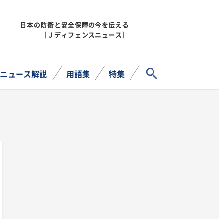
日本の防衛と安全保障の今を伝える
MENU
［Ｊディフェンスニュース］
サイト内検索
ニュース解説
用語集
特集