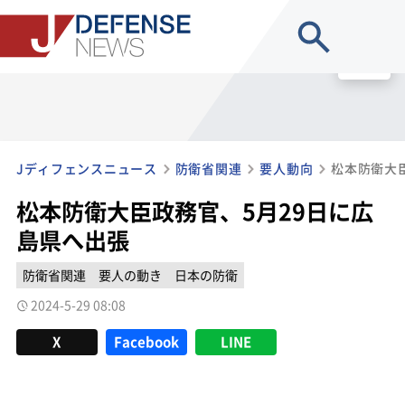
site search
MENU
Jディフェンスニュース
防衛省関連
要人動向
松本防衛大
松本防衛大臣政務官、5月29日に広
島県へ出張
防衛省関連
要人の動き
日本の防衛
2024-5-29 08:08
X
Facebook
LINE