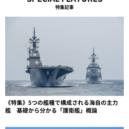
特集記事
《特集》5つの艦種で構成される海自の主力
艦 基礎から分かる「護衛艦」概論