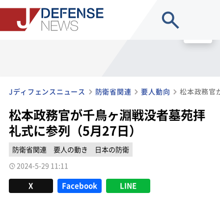
site search
MENU
Jディフェンスニュース
防衛省関連
要人動向
松本政務官が千鳥ヶ淵戦没者墓苑拝
礼式に参列（5月27日）
防衛省関連
要人の動き
日本の防衛
2024-5-29 11:11
X
Facebook
LINE