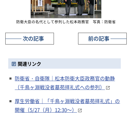
防衛大臣の名代として参列した松本政務官 写真：防衛省
次の記事
前の記事
関連リンク
防衛省・自衛隊｜松本防衛大臣政務官の動静
（千鳥ヶ淵戦没者墓苑拝礼式への参列）
厚生労働省｜「千鳥ヶ淵戦没者墓苑拝礼式」の
開催（5/27（月）12:30～）