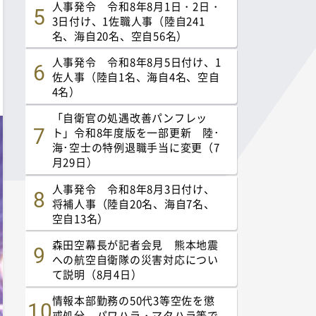
人事発令 令和8年8月1日・2日・
3日付け、1佐職人事（陸自241
名、海自20名、空自56名）
人事発令 令和8年8月5日付け、1
佐人事（陸自1名、海自4名、空自
4名）
「自衛官の処遇改善パンフレッ
ト」令和8年度版を一部更新 陸･
海･空士の特例退職手当に変更（7
月29日）
人事発令 令和8年8月3日付け、
将補人事（陸自20名、海自7名、
空自13名）
森田空幕長が記者会見 熊本地震
への航空自衛隊の災害対応につい
て説明（8月4日）
情報本部勤務の50代3等空佐を懲
戒処分 パワハラ・マタハラ等で