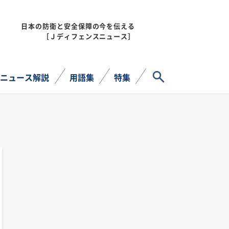
日本の防衛と安全保障の今を伝える
MENU
［Ｊディフェンスニュース］
サイト内検索
ニュース解説
用語集
特集