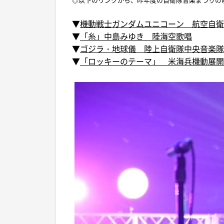
▼
機動戦士ガンダムユニコーン 航空自
▼
「糸」中島みゆき 陸海空歌唱
▼
ゴジラ・地球儀 陸上自衛隊中央音楽隊/
▼
「ロッキーのテーマ」 米海兵機動展開