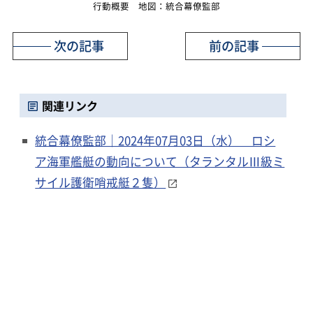
行動概要 地図：統合幕僚監部
次の記事
前の記事
関連リンク
統合幕僚監部｜2024年07月03日（水） ロシ
ア海軍艦艇の動向について（タランタルⅢ級ミ
サイル護衛哨戒艇２隻）