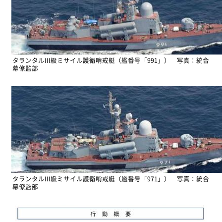
タランタルIII級ミサイル護衛哨戒艇（艦番号「991」） 写真：統合
幕僚監部
タランタルIII級ミサイル護衛哨戒艇（艦番号「971」） 写真：統合
幕僚監部