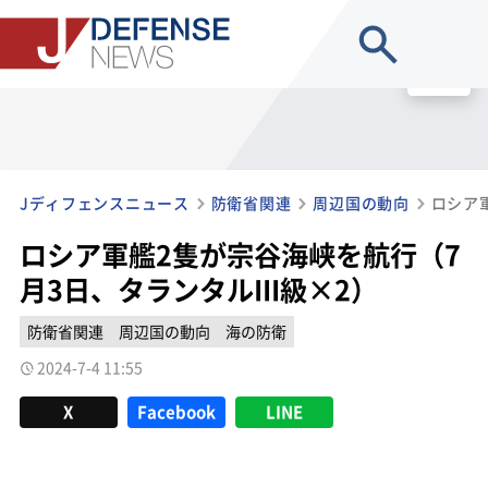
site search
MENU
Jディフェンスニュース
防衛省関連
周辺国の動向
ロシア軍艦2隻が宗谷海峡を航行（7
月3日、タランタルIII級×2）
防衛省関連
周辺国の動向
海の防衛
2024-7-4 11:55
X
Facebook
LINE