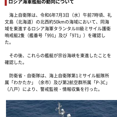
ロシア海軍艦艇の動向について
海上自衛隊は、令和6年7月3日（水）午前7時頃、礼
文島（北海道）の北西約50kmの海域において、同海
域を東進するロシア海軍タランタルIII級ミサイル護衛
哨戒艇2隻（艦番号「991」及び「971」）を確認し
た。
その後、これらの艦艇が宗谷海峡を東進したことを
確認した。
防衛省・自衛隊は、海上自衛隊第1ミサイル艇隊所
属「わかたか」（余市）及び第2航空群所属「P-3C」
（八戸）により、警戒監視・情報収集を行った。