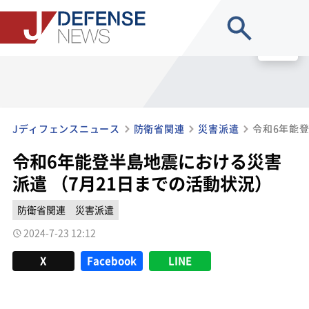
site search
MENU
Jディフェンスニュース
防衛省関連
災害派遣
令和6年能登半島地震における災害
派遣 （7月21日までの活動状況）
防衛省関連
災害派遣
2024-7-23 12:12
X
Facebook
LINE