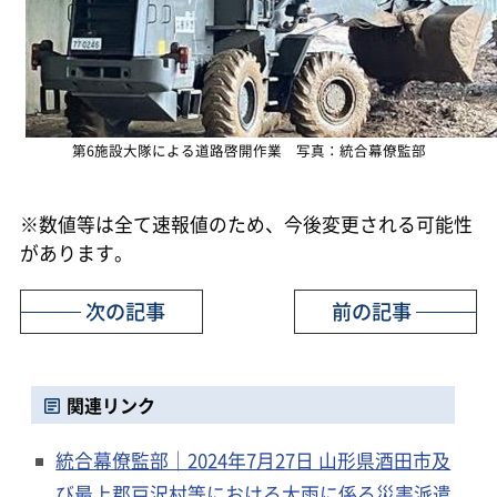
第6施設大隊による道路啓開作業 写真：統合幕僚監部
※数値等は全て速報値のため、今後変更される可能性
があります。
次の記事
前の記事
関連リンク
統合幕僚監部｜2024年7月27日 山形県酒田市及
び最上郡戸沢村等における大雨に係る災害派遣