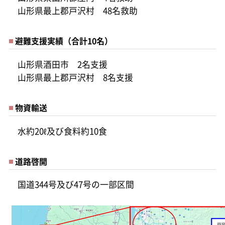
山形県最上郡戸沢村 48名救助
避難支援実績（合計10名）
山形県酒田市 2名支援
山形県最上郡戸沢村 8名支援
物資輸送
水約20ℓ及び食料約10食
道路啓開
国道344号及び47号の一部区間