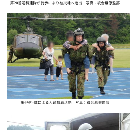
第20普通科連隊が徒歩により被災地へ進出 写真：統合幕僚監部
第6飛行隊による人命救助活動 写真：統合幕僚監部