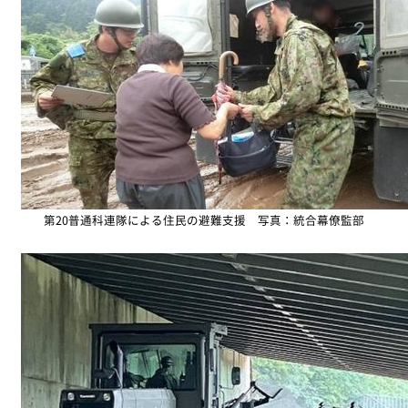
第20普通科連隊による住民の避難支援 写真：統合幕僚監部