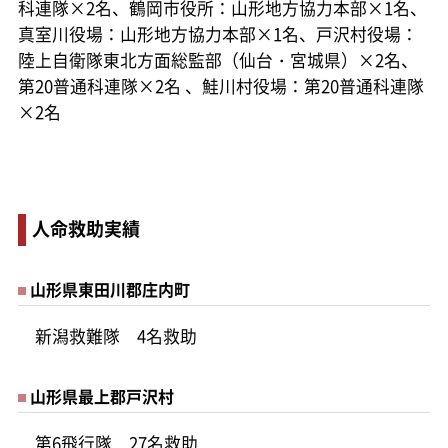
科連隊×2名、鶴岡市役所：山形地方協力本部×1名、
真室川役場：山形地方協力本部×1名、戸沢村役場：
陸上自衛隊東北方面総監部（仙台・宮城県）×2名、
第20普通科連隊×2名 、鮭川村役場：第20普通科連隊
×2名
人命救助実績
山形県東田川郡庄内町
新潟救難隊 4名救助
山形県最上郡戸沢村
第6飛行隊 27名救助