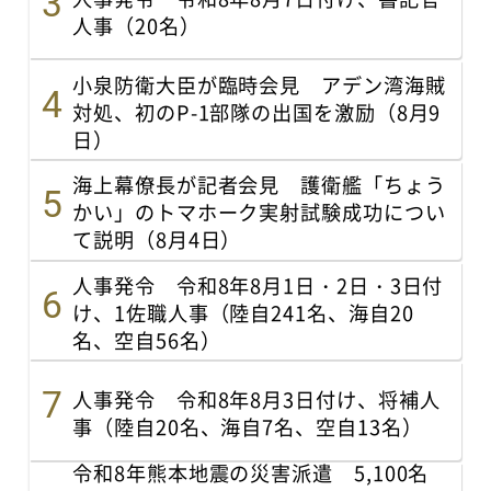
人事（20名）
小泉防衛大臣が臨時会見 アデン湾海賊
対処、初のP-1部隊の出国を激励（8月9
日）
海上幕僚長が記者会見 護衛艦「ちょう
かい」のトマホーク実射試験成功につい
て説明（8月4日）
人事発令 令和8年8月1日・2日・3日付
け、1佐職人事（陸自241名、海自20
名、空自56名）
人事発令 令和8年8月3日付け、将補人
事（陸自20名、海自7名、空自13名）
令和8年熊本地震の災害派遣 5,100名