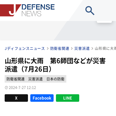
site search
MENU
Jディフェンスニュース
防衛省関連
災害派遣
山形県に大
山形県に大雨 第6師団などが災害
派遣（7月26日）
防衛省関連
災害派遣
日本の防衛
2024-7-27 12:12
X
Facebook
LINE