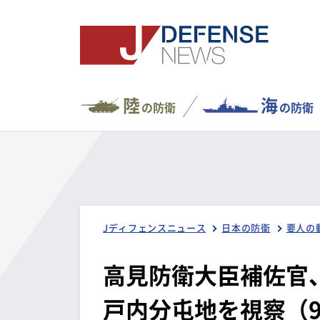
陸
海
の防衛
の防衛
Jディフェンスニュース
日本の防衛
要人の
高見防衛大臣補佐官
戸内分屯地を視察（9