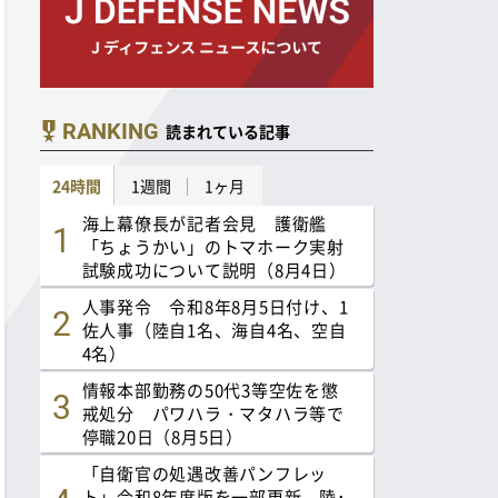
RANKING
読まれている記事
24時間
1週間
1ヶ月
海上幕僚長が記者会見 護衛艦
「ちょうかい」のトマホーク実射
試験成功について説明（8月4日）
人事発令 令和8年8月5日付け、1
佐人事（陸自1名、海自4名、空自
4名）
情報本部勤務の50代3等空佐を懲
戒処分 パワハラ・マタハラ等で
停職20日（8月5日）
「自衛官の処遇改善パンフレッ
ト」令和8年度版を一部更新 陸･