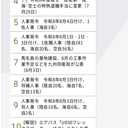
海･空士の特例退職手当に変更（7
月29日）
人事発令 令和8年8月4日付け、1
佐人事（海自3名）
人事発令 令和8年8月1日・2日・
3日付け、1佐職人事（陸自241
名、海自20名、空自56名）
馬毛島の基地建設、8月の工事作
業予定などを九州防衛局が公表
（8月3日）
人事発令 令和8年8月3日付け、
将補人事（陸自20名、海自7名、
空自13名）
人事発令 令和8年8月3日付け、
将人事（陸自10名、海自6名、空
自2名）
《解説》エアバス「U030フレッ