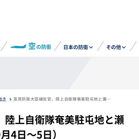
空
の防衛
日本の防衛
その他
動き
高見防衛大臣補佐官、陸上自衛隊奄美駐屯地と瀬戸内分屯地を視察（9月4日～5日）
、陸上自衛隊奄美駐屯地と瀬
月4日～5日）