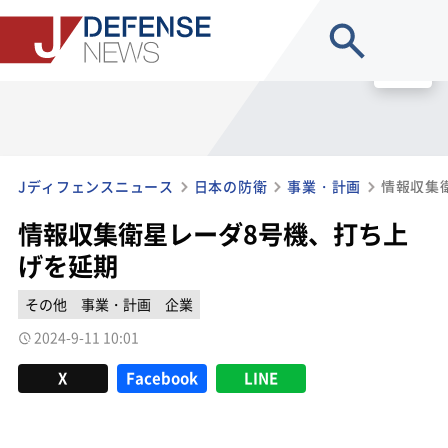
site search
MENU
Jディフェンスニュース
日本の防衛
事業・計画
情報収集
情報収集衛星レーダ8号機、打ち上
げを延期
その他
事業・計画
企業
2024-9-11 10:01
X
Facebook
LINE