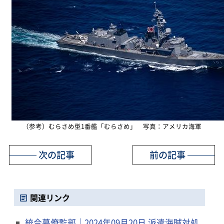
（参考）むらさめ型1番艦「むらさめ」 写真：アメリカ海軍
次の記事
前の記事
関連リンク
統合幕僚監部｜2024年09月20日 派遣海賊対処