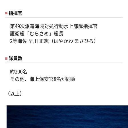
指揮官
第49次派遣海賊対処行動水上部隊指揮官
護衛艦「むらさめ」艦長
2等海佐 早川 正紘（はやかわ まさひろ）
隊員数
約200名
その他、海上保安官8名が同乗
（以上）