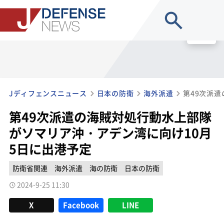
site search
MENU
Jディフェンスニュース
日本の防衛
海外派遣
第49次派遣の海賊対処行動水上部隊
がソマリア沖・アデン湾に向け10月
5日に出港予定
防衛省関連
海外派遣
海の防衛
日本の防衛
2024-9-25 11:30
X
Facebook
LINE