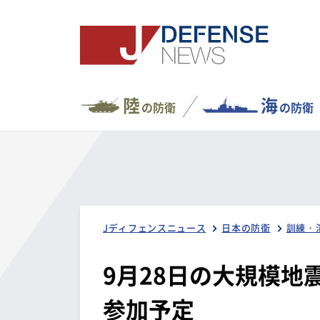
陸
海
の防衛
の防衛
Jディフェンスニュース
日本の防衛
訓練・
9月28日の大規模地
参加予定