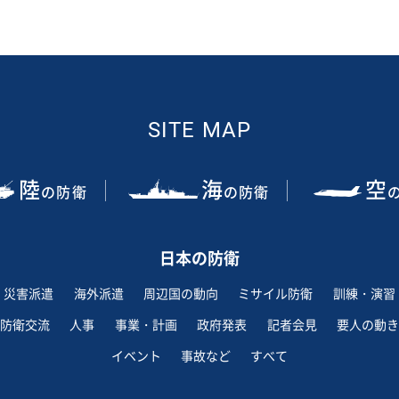
SITE MAP
陸
海
空
の防衛
の防衛
日本の防衛
災害派遣
海外派遣
周辺国の動向
ミサイル防衛
訓練・演習
防衛交流
人事
事業・計画
政府発表
記者会見
要人の動き
イベント
事故など
すべて