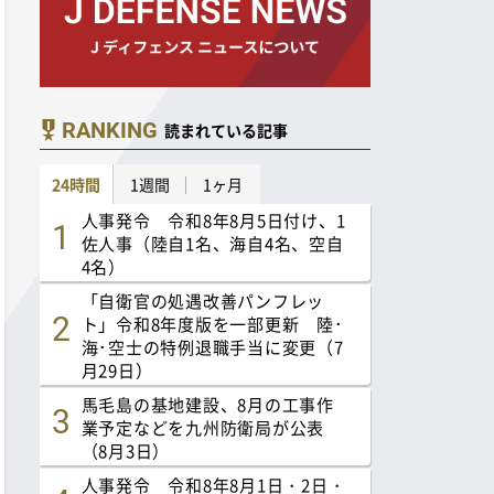
RANKING
読まれている記事
24時間
1週間
1ヶ月
人事発令 令和8年8月5日付け、1
佐人事（陸自1名、海自4名、空自
4名）
「自衛官の処遇改善パンフレッ
ト」令和8年度版を一部更新 陸･
海･空士の特例退職手当に変更（7
月29日）
馬毛島の基地建設、8月の工事作
業予定などを九州防衛局が公表
（8月3日）
人事発令 令和8年8月1日・2日・