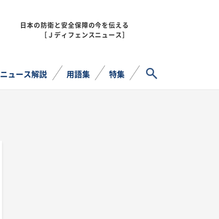
日本の防衛と安全保障の今を伝える
MENU
［Ｊディフェンスニュース］
サイト内検索
ニュース解説
用語集
特集