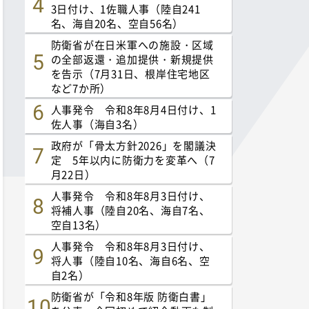
3日付け、1佐職人事（陸自241
名、海自20名、空自56名）
防衛省が在日米軍への施設・区域
の全部返還・追加提供・新規提供
を告示（7月31日、根岸住宅地区
など7か所）
人事発令 令和8年8月4日付け、1
佐人事（海自3名）
政府が「骨太方針2026」を閣議決
定 5年以内に防衛力を変革へ（7
月22日）
人事発令 令和8年8月3日付け、
将補人事（陸自20名、海自7名、
空自13名）
人事発令 令和8年8月3日付け、
将人事（陸自10名、海自6名、空
自2名）
防衛省が「令和8年版 防衛白書」