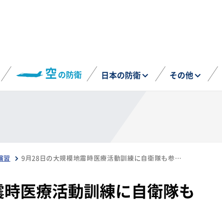
空
の防衛
日本の防衛
その他
演習
9月28日の大規模地震時医療活動訓練に自衛隊も参加予定
震時医療活動訓練に自衛隊も