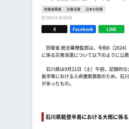
防衛省関連
災害派遣
日本の防衛
2024-9-30 09:05
X
Facebook
LINE
防衛省 統合幕僚監部は、令和6（2024）
に係る災害派遣について以下のように公表
石川県は9月21日（土）午前、記録的な
島市等における人命捜索救助のため、石川
があったもの。
石川県能登半島における大雨に係る