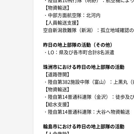
【物資輸送】
・中部方面航空隊：北河内
【人員輸送支援】
空自新潟救難隊（新潟）：孤立地域確認の
昨日の地上部隊の活動（その他）
・LO：県及び各市町合計8名派遣
珠洲市における昨日の地上部隊の活動
【道路啓開】
・陸自第382施設中隊（富山）：上黒丸（
【物資輸送】
・陸自第14普通科連隊（金沢）：徒歩及
【給水支援】
・陸自第14普通科連隊：大谷へ物資輸送
輪島市における昨日の地上部隊の活動
【人命救助】