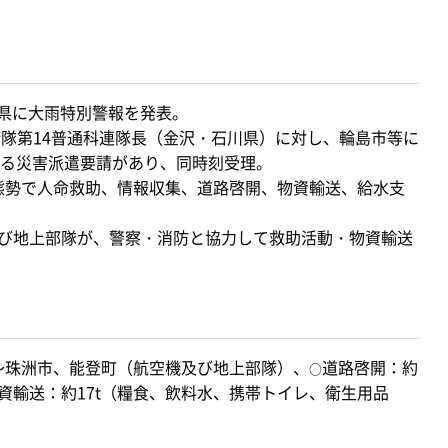
川県に大雨特別警報を発表。
衛隊第14普通科連隊長（金沢・石川県）に対し、輪島市等に
る災害派遣要請があり、同時刻受理。
名態勢で人命救助、情報収集、道路啓開、物資輸送、給水支
び地上部隊が、警察・消防と協力して救助活動・物資輸送
～珠洲市、能登町（航空機及び地上部隊）、
道路啓開：約
○
資輸送：約17t（糧食、飲料水、携帯トイレ、衛生用品