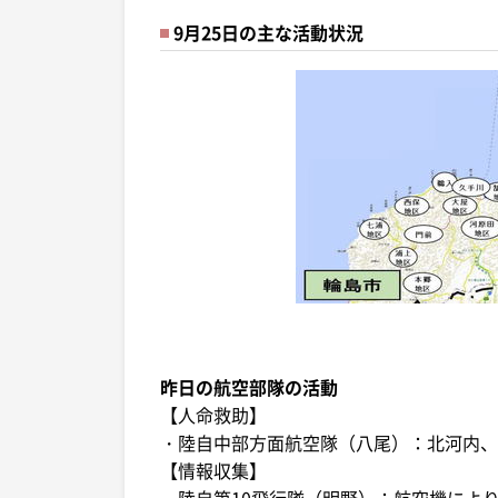
9月25日の主な活動状況
昨日の航空部隊の活動
【人命救助】
・陸自中部方面航空隊（八尾）：北河内、
【情報収集】
・陸自第10飛行隊（明野）：航空機によ