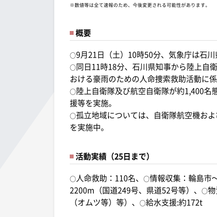
※数値等は全て速報のため、今後変更される可能性があります。
概要
9月21日（土）10時50分、気象庁は石
○
同日11時18分、石川県知事から陸上自
○
おける豪雨のための人命捜索救助活動に係
陸上自衛隊及び航空自衛隊が約1,400
○
援等を実施。
孤立地域については、自衛隊航空機およ
○
を実施中。
活動実績（25日まで）
人命救助：110名、
情報収集：輪島市
○
○
2200m（国道249号、県道52号等）、
物
○
（オムツ等）等）、
給水支援:約172t
○