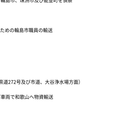
ための輪島市職員の輸送
県道272号及び市道、大谷浄水場方面）
び車両で和歌山へ物資輸送