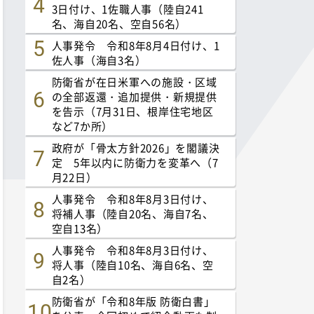
3日付け、1佐職人事（陸自241
名、海自20名、空自56名）
人事発令 令和8年8月4日付け、1
佐人事（海自3名）
防衛省が在日米軍への施設・区域
の全部返還・追加提供・新規提供
を告示（7月31日、根岸住宅地区
など7か所）
政府が「骨太方針2026」を閣議決
定 5年以内に防衛力を変革へ（7
月22日）
人事発令 令和8年8月3日付け、
将補人事（陸自20名、海自7名、
空自13名）
人事発令 令和8年8月3日付け、
将人事（陸自10名、海自6名、空
自2名）
防衛省が「令和8年版 防衛白書」