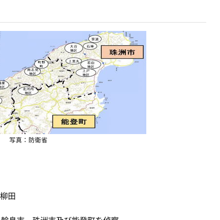
写真：防衛省
柳田
り輪島市、珠洲市及び能登町を偵察