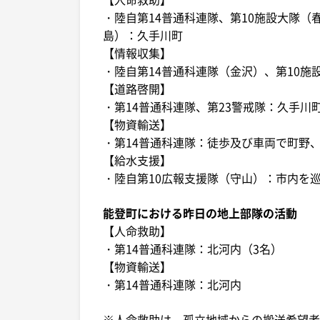
・陸自第14普通科連隊、第10施設大隊（
島）：久手川町
【情報収集】
・陸自第14普通科連隊（金沢）、第10
【道路啓開】
・第14普通科連隊、第23警戒隊：久手川
【物資輸送】
・第14普通科連隊：徒歩及び車両で町野
【給水支援】
・陸自第10広報支援隊（守山）：市内を
能登町における昨日の地上部隊の活動
【人命救助】
・第14普通科連隊：北河内（3名）
【物資輸送】
・第14普通科連隊：北河内
※人命救助は、孤立地域からの搬送希望者