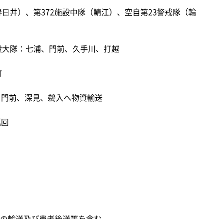
春日井）、第372施設中隊（鯖江）、空自第23警戒隊（輪
施設大隊：七浦、門前、久手川、打越
町
、門前、深見、鵜入へ物資輸送
巡回
の輸送及び患者後送等を含む。