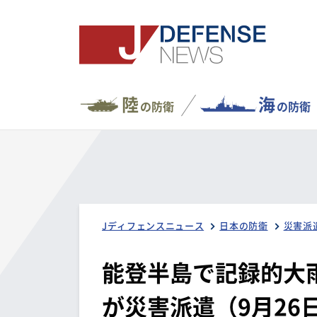
陸
海
の防衛
の防衛
Jディフェンスニュース
日本の防衛
災害派
能登半島で記録的大
が災害派遣（9月26