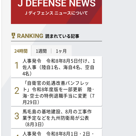
RANKING
読まれている記事
24時間
1週間
1ヶ月
人事発令 令和8年8月5日付け、1
佐人事（陸自1名、海自4名、空自
4名）
「自衛官の処遇改善パンフレッ
ト」令和8年度版を一部更新 陸･
海･空士の特例退職手当に変更（7
月29日）
馬毛島の基地建設、8月の工事作
業予定などを九州防衛局が公表
（8月3日）
人事発令 令和8年8月1日・2日・