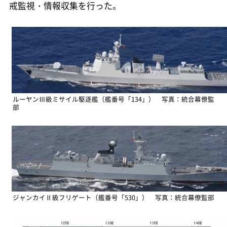
戒監視・情報収集を行った。
ルーヤンⅢ級ミサイル駆逐艦（艦番号「134」） 写真：統合幕僚監
部
ジャンカイⅡ級フリゲート（艦番号「530」） 写真：統合幕僚監部