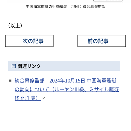
中国海軍艦艇の行動概要 地図：統合幕僚監部
（以上）
次の記事
前の記事
関連リンク
統合幕僚監部｜2024年10月15日 中国海軍艦艇
の動向について（ルーヤンⅢ級、ミサイル駆逐
艦 他１隻）