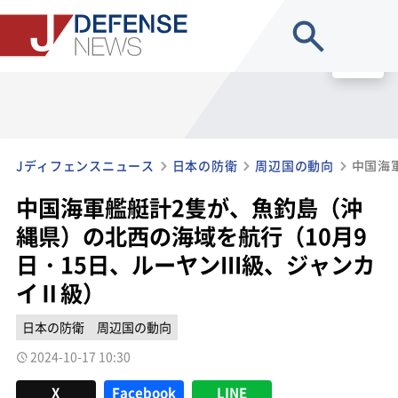
site search
MENU
Jディフェンスニュース
日本の防衛
周辺国の動向
中国海軍艦艇計2隻が、魚釣島（沖
縄県）の北西の海域を航行（10月9
日・15日、ルーヤンIII級、ジャンカ
イⅡ級）
日本の防衛
周辺国の動向
2024-10-17 10:30
X
Facebook
LINE