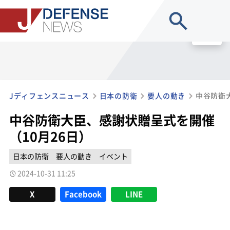
site search
MENU
Jディフェンスニュース
日本の防衛
要人の動き
中谷防衛
中谷防衛大臣、感謝状贈呈式を開催
（10月26日）
日本の防衛
要人の動き
イベント
2024-10-31 11:25
X
Facebook
LINE