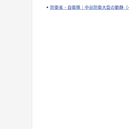
防衛省・自衛隊｜中谷防衛大臣の動静（