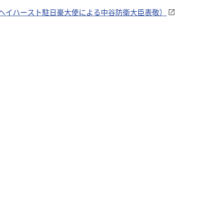
ヘイハースト駐日豪大使による中谷防衛大臣表敬）