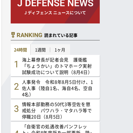
RANKING
読まれている記事
24時間
1週間
1ヶ月
海上幕僚長が記者会見 護衛艦
「ちょうかい」のトマホーク実射
試験成功について説明（8月4日）
人事発令 令和8年8月5日付け、1
佐人事（陸自1名、海自4名、空自
4名）
情報本部勤務の50代3等空佐を懲
戒処分 パワハラ・マタハラ等で
停職20日（8月5日）
「自衛官の処遇改善パンフレッ
ト」令和8年度版を一部更新 陸･