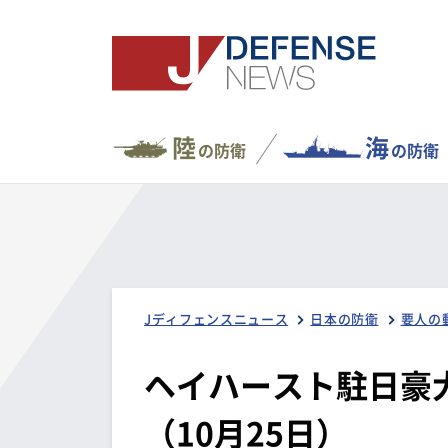
陸
海
の防衛
の防衛
Jディフェンスニュース
日本の防衛
要人の
ヘイハースト駐日豪
（10月25日）