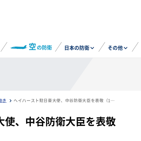
空
の防衛
日本の防衛
その他
動き
ヘイハースト駐日豪大使、中谷防衛大臣を表敬（10月25日）
大使、中谷防衛大臣を表敬