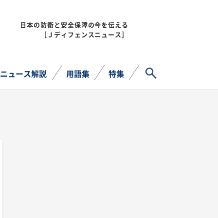
日本の防衛と安全保障の今を伝える
MENU
［Ｊディフェンスニュース］
サイト内検索
ニュース解説
用語集
特集