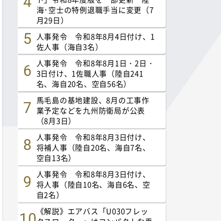
海･空士の特例退職手当に変更（7
月29日）
人事発令 令和8年8月4日付け、1
佐人事（海自3名）
人事発令 令和8年8月1日・2日・
3日付け、1佐職人事（陸自241
名、海自20名、空自56名）
馬毛島の基地建設、8月の工事作
業予定などを九州防衛局が公表
（8月3日）
人事発令 令和8年8月3日付け、
将補人事（陸自20名、海自7名、
空自13名）
人事発令 令和8年8月3日付け、
将人事（陸自10名、海自6名、空
自2名）
《解説》エアバス「U030フレッ