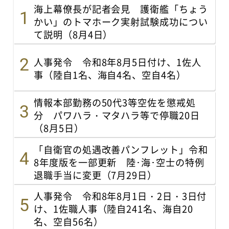
海上幕僚長が記者会見 護衛艦「ちょう
かい」のトマホーク実射試験成功につい
て説明（8月4日）
人事発令 令和8年8月5日付け、1佐人
事（陸自1名、海自4名、空自4名）
情報本部勤務の50代3等空佐を懲戒処
分 パワハラ・マタハラ等で停職20日
（8月5日）
「自衛官の処遇改善パンフレット」令和
8年度版を一部更新 陸･海･空士の特例
退職手当に変更（7月29日）
人事発令 令和8年8月1日・2日・3日付
け、1佐職人事（陸自241名、海自20
名、空自56名）