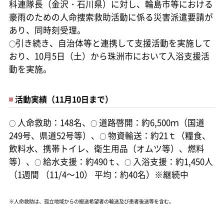
科連隊長（金沢・石川県）に対し、輪島市等における
豪雨のための人命捜索救助活動に係る災害派遣要請が
あり、同時刻受理。
引き続き、自治体等と連携して支援活動を実施して
○
おり、10月5日（土）から珠洲市において入浴支援活
動を実施。
活動実績（11月10日まで）
人命救助：148名、
道路啓開：約6,500ｍ（国道
○
○
249号、県道52号等）、
物資輸送：約21ｔ（糧食、
○
飲料水、携帯トイレ、衛生用品（オムツ等）、燃料
等）、
給水支援：約490ｔ、
入浴支援：約1,450人
○
○
（1週間 （11/4～10） 平均：約40名）※継続中
※人命救助は、孤立地域からの搬送希望者の輸送及び患者後送等を含む。