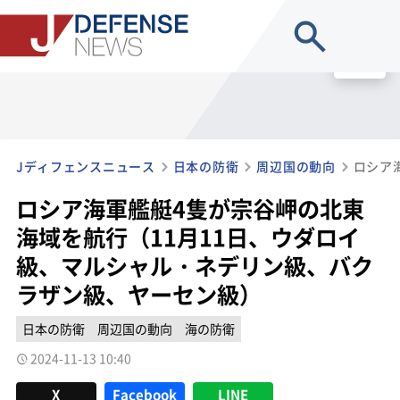
site search
MENU
Jディフェンスニュース
日本の防衛
周辺国の動向
ロシア海軍艦艇4隻が宗谷岬の北東
海域を航行（11月11日、ウダロイ
級、マルシャル・ネデリン級、バク
ラザン級、ヤーセン級）
日本の防衛
周辺国の動向
海の防衛
2024-11-13 10:40
X
Facebook
LINE