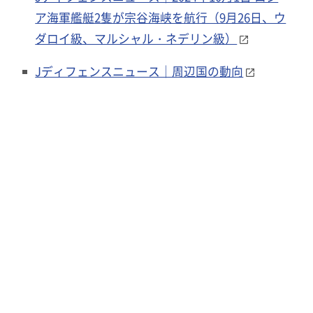
ア海軍艦艇2隻が宗谷海峡を航行（9月26日、ウ
ダロイ級、マルシャル・ネデリン級）
Jディフェンスニュース｜周辺国の動向