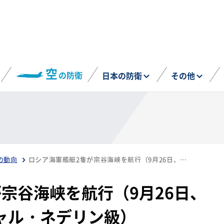
空
の防衛
日本の防衛
その他
の動向
ロシア海軍艦艇2隻が宗谷海峡を航行（9月26日、ウダロイ級、マルシャル・ネデリン級）
宗谷海峡を航行（9月26日、
ャル・ネデリン級）