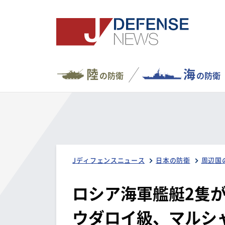
陸
海
の防衛
の防衛
Jディフェンスニュース
日本の防衛
周辺国
ロシア海軍艦艇2隻が
ウダロイ級、マルシ