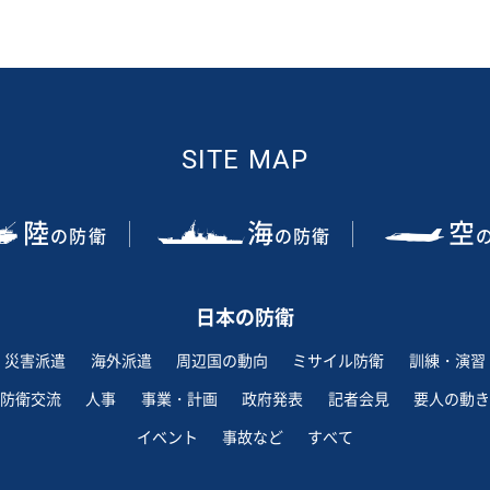
SITE MAP
陸
海
空
の防衛
の防衛
日本の防衛
災害派遣
海外派遣
周辺国の動向
ミサイル防衛
訓練・演習
防衛交流
人事
事業・計画
政府発表
記者会見
要人の動き
イベント
事故など
すべて