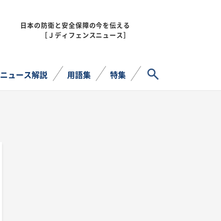
日本の防衛と安全保障の今を伝える
MENU
［Ｊディフェンスニュース］
サイト内検索
ニュース解説
用語集
特集