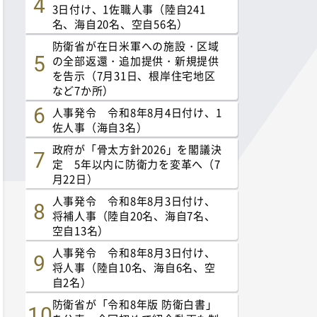
3日付け、1佐職人事（陸自241
名、海自20名、空自56名）
防衛省が在日米軍への施設・区域
の全部返還・追加提供・新規提供
を告示（7月31日、根岸住宅地区
など7か所）
人事発令 令和8年8月4日付け、1
佐人事（海自3名）
政府が「骨太方針2026」を閣議決
定 5年以内に防衛力を変革へ（7
月22日）
人事発令 令和8年8月3日付け、
将補人事（陸自20名、海自7名、
空自13名）
人事発令 令和8年8月3日付け、
将人事（陸自10名、海自6名、空
自2名）
防衛省が「令和8年版 防衛白書」