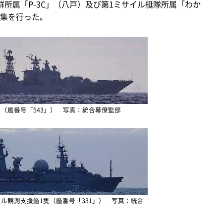
所属「P-3C」（八戸）及び第1ミサイル艇隊所属「わか
集を行った。
（艦番号「543」） 写真：統合幕僚監部
ル観測支援艦1隻（艦番号「331」） 写真：統合