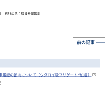
要 資料出典：統合幕僚監部
前の記事
ア海軍艦艇の動向について（ウダロイ級フリゲート 他1隻）