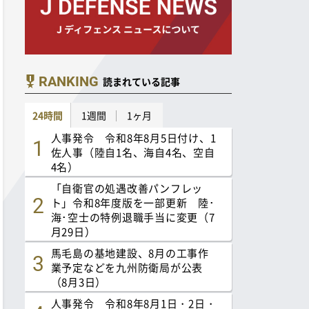
RANKING
読まれている記事
24時間
1週間
1ヶ月
人事発令 令和8年8月5日付け、1
佐人事（陸自1名、海自4名、空自
4名）
「自衛官の処遇改善パンフレッ
ト」令和8年度版を一部更新 陸･
海･空士の特例退職手当に変更（7
月29日）
馬毛島の基地建設、8月の工事作
業予定などを九州防衛局が公表
（8月3日）
人事発令 令和8年8月1日・2日・