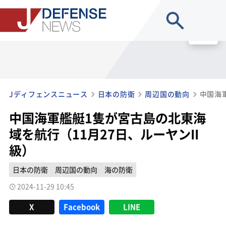
site search
MENU
Jディフェンスニュース
日本の防衛
周辺国の動向
中国海軍艦艇1隻が宮古島の北東海
域を航行（11月27日、ルーヤンII
級）
日本の防衛
周辺国の動向
海の防衛
2024-11-29 10:45
X
Facebook
LINE