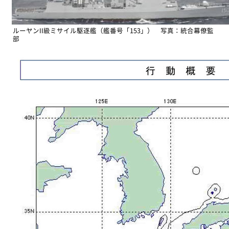
ルーヤンII級ミサイル駆逐艦（艦番号「153」） 写真：統合幕僚監
部