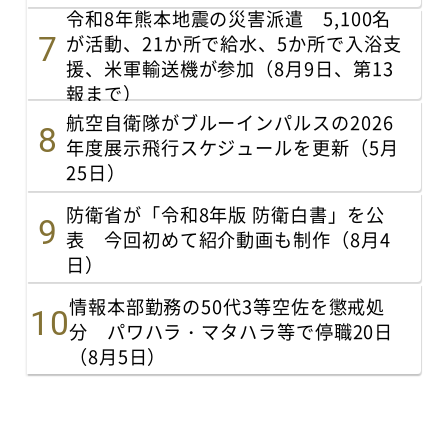
令和8年熊本地震の災害派遣 5,100名
が活動、21か所で給水、5か所で入浴支
援、米軍輸送機が参加（8月9日、第13
報まで）
航空自衛隊がブルーインパルスの2026
年度展示飛行スケジュールを更新（5月
25日）
防衛省が「令和8年版 防衛白書」を公
表 今回初めて紹介動画も制作（8月4
日）
情報本部勤務の50代3等空佐を懲戒処
分 パワハラ・マタハラ等で停職20日
（8月5日）