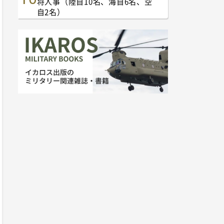
将人事（陸自10名、海自6名、空
自2名）