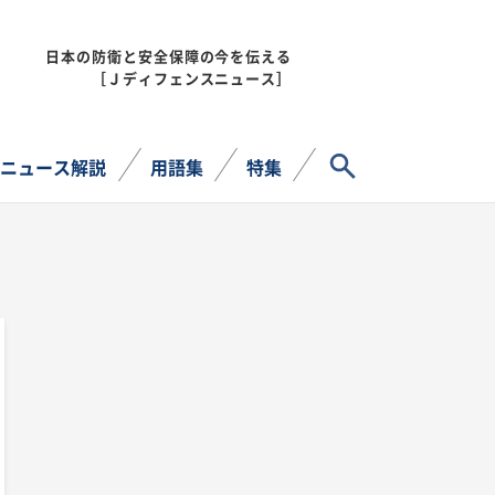
日本の防衛と安全保障の今を伝える
MENU
［Ｊディフェンスニュース］
サイト内検索
ニュース解説
用語集
特集