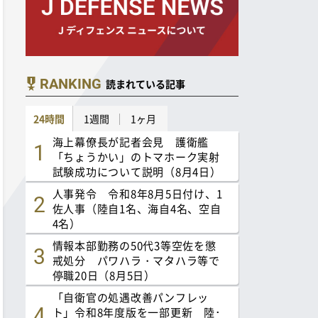
RANKING
読まれている記事
24時間
1週間
1ヶ月
海上幕僚長が記者会見 護衛艦
「ちょうかい」のトマホーク実射
試験成功について説明（8月4日）
人事発令 令和8年8月5日付け、1
佐人事（陸自1名、海自4名、空自
4名）
情報本部勤務の50代3等空佐を懲
戒処分 パワハラ・マタハラ等で
停職20日（8月5日）
「自衛官の処遇改善パンフレッ
ト」令和8年度版を一部更新 陸･