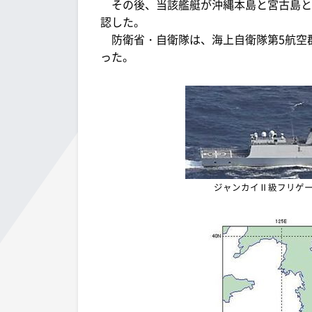
その後、当該艦艇が沖縄本島と宮古島と
認した。
防衛省・自衛隊は、海上自衛隊第5航空群
った。
ジャンカイⅡ級フリゲー