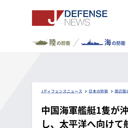
陸
海
の防衛
の防衛
Jディフェンスニュース
日本の防衛
周辺国
中国海軍艦艇1隻が
し、太平洋へ向けて航