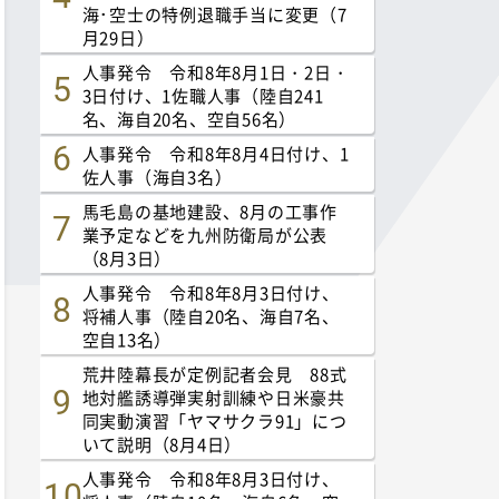
海･空士の特例退職手当に変更（7
月29日）
人事発令 令和8年8月1日・2日・
3日付け、1佐職人事（陸自241
名、海自20名、空自56名）
人事発令 令和8年8月4日付け、1
佐人事（海自3名）
馬毛島の基地建設、8月の工事作
業予定などを九州防衛局が公表
（8月3日）
人事発令 令和8年8月3日付け、
将補人事（陸自20名、海自7名、
空自13名）
荒井陸幕長が定例記者会見 88式
地対艦誘導弾実射訓練や日米豪共
同実動演習「ヤマサクラ91」につ
いて説明（8月4日）
人事発令 令和8年8月3日付け、