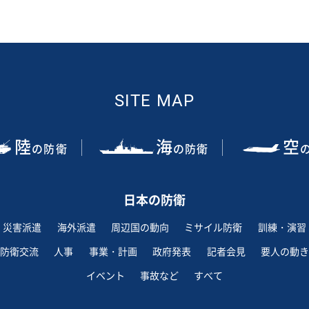
SITE MAP
陸
海
空
の防衛
の防衛
日本の防衛
災害派遣
海外派遣
周辺国の動向
ミサイル防衛
訓練・演習
防衛交流
人事
事業・計画
政府発表
記者会見
要人の動き
イベント
事故など
すべて