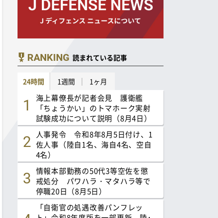
RANKING
読まれている記事
24時間
1週間
1ヶ月
海上幕僚長が記者会見 護衛艦
「ちょうかい」のトマホーク実射
試験成功について説明（8月4日）
人事発令 令和8年8月5日付け、1
佐人事（陸自1名、海自4名、空自
4名）
情報本部勤務の50代3等空佐を懲
戒処分 パワハラ・マタハラ等で
停職20日（8月5日）
「自衛官の処遇改善パンフレッ
ト」令和8年度版を一部更新 陸･