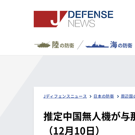
陸
海
の防衛
の防衛
Jディフェンスニュース
日本の防衛
周辺国
推定中国無人機が与
（12月10日）