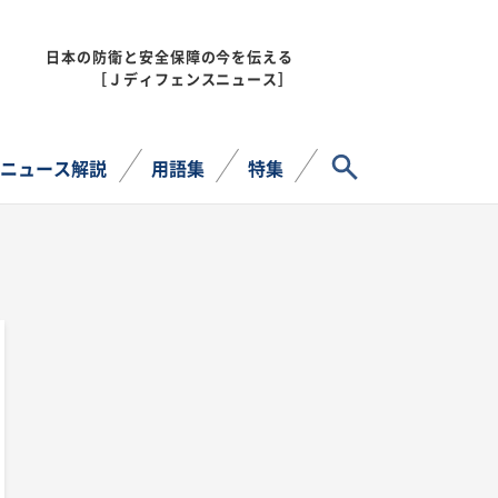
日本の防衛と安全保障の今を伝える
MENU
［Ｊディフェンスニュース］
サイト内検索
ニュース解説
用語集
特集