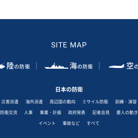
SITE MAP
陸
海
空
の防衛
の防衛
日本の防衛
災害派遣
海外派遣
周辺国の動向
ミサイル防衛
訓練・演習
防衛交流
人事
事業・計画
政府発表
記者会見
要人の動き
イベント
事故など
すべて