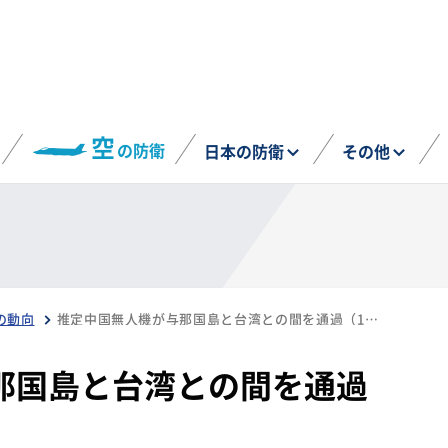
空
の防衛
日本の防衛
その他
の動向
推定中国無人機が与那国島と台湾との間を通過（12月10日）
那国島と台湾との間を通過