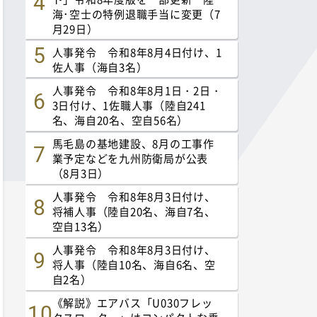
海･空士の特例退職手当に変更（7
月29日）
人事発令 令和8年8月4日付け、1
佐人事（海自3名）
人事発令 令和8年8月1日・2日・
3日付け、1佐職人事（陸自241
名、海自20名、空自56名）
馬毛島の基地建設、8月の工事作
業予定などを九州防衛局が公表
（8月3日）
人事発令 令和8年8月3日付け、
将補人事（陸自20名、海自7名、
空自13名）
人事発令 令和8年8月3日付け、
将人事（陸自10名、海自6名、空
自2名）
《解説》エアバス「U030フレッ