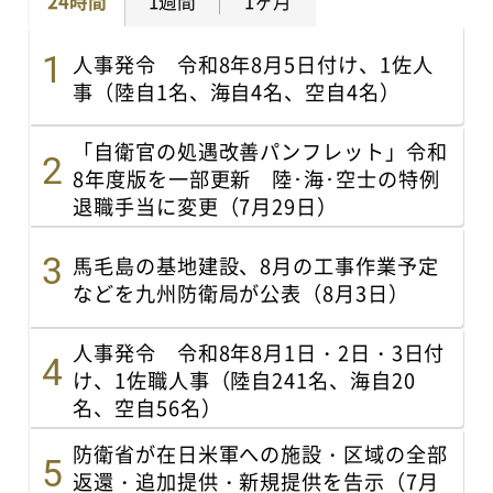
24時間
1週間
1ヶ月
人事発令 令和8年8月5日付け、1佐人
事（陸自1名、海自4名、空自4名）
「自衛官の処遇改善パンフレット」令和
8年度版を一部更新 陸･海･空士の特例
退職手当に変更（7月29日）
馬毛島の基地建設、8月の工事作業予定
などを九州防衛局が公表（8月3日）
人事発令 令和8年8月1日・2日・3日付
け、1佐職人事（陸自241名、海自20
名、空自56名）
防衛省が在日米軍への施設・区域の全部
返還・追加提供・新規提供を告示（7月