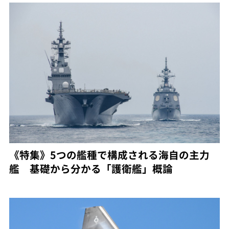
《特集》5つの艦種で構成される海自の主力
艦 基礎から分かる「護衛艦」概論