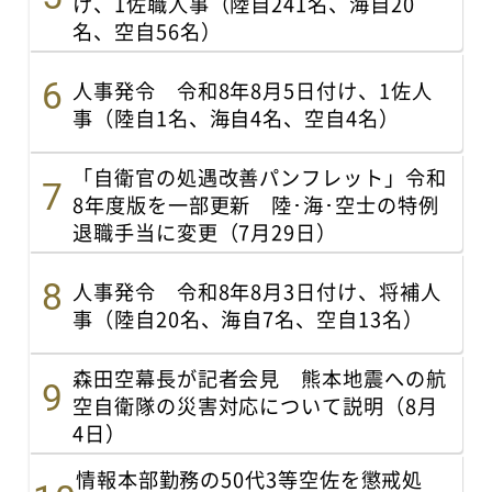
け、1佐職人事（陸自241名、海自20
名、空自56名）
人事発令 令和8年8月5日付け、1佐人
事（陸自1名、海自4名、空自4名）
「自衛官の処遇改善パンフレット」令和
8年度版を一部更新 陸･海･空士の特例
退職手当に変更（7月29日）
人事発令 令和8年8月3日付け、将補人
事（陸自20名、海自7名、空自13名）
森田空幕長が記者会見 熊本地震への航
空自衛隊の災害対応について説明（8月
4日）
情報本部勤務の50代3等空佐を懲戒処