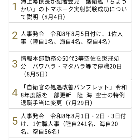
海上幕僚長が記者会見 護衛艦「ちょう
かい」のトマホーク実射試験成功につい
て説明（8月4日）
人事発令 令和8年8月5日付け、1佐人
事（陸自1名、海自4名、空自4名）
情報本部勤務の50代3等空佐を懲戒処
分 パワハラ・マタハラ等で停職20日
（8月5日）
「自衛官の処遇改善パンフレット」令和
8年度版を一部更新 陸･海･空士の特例
退職手当に変更（7月29日）
人事発令 令和8年8月1日・2日・3日付
け、1佐職人事（陸自241名、海自20
名、空自56名）