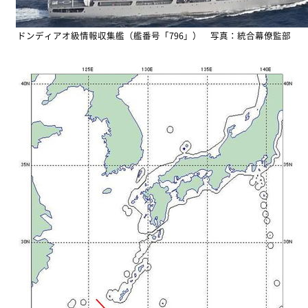
ドンディアオ級情報収集艦（艦番号「796」） 写真：統合幕僚監部