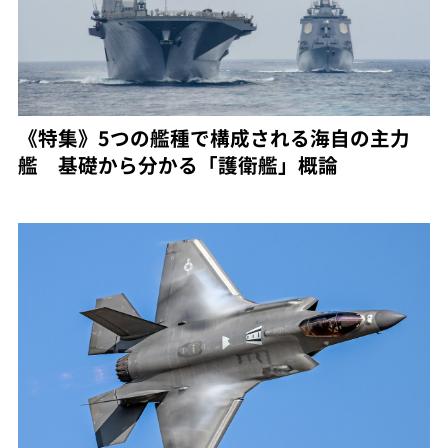
《特集》5つの艦種で構成される海自の主力
艦 基礎から分かる「護衛艦」概論