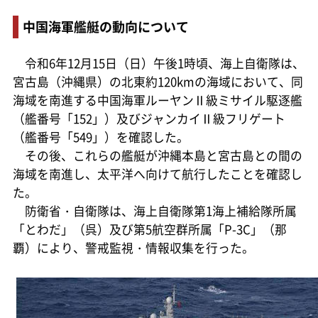
中国海軍艦艇の動向について
令和6年12月15日（日）午後1時頃、海上自衛隊は、
宮古島（沖縄県）の北東約120kmの海域において、同
海域を南進する中国海軍ルーヤンⅡ級ミサイル駆逐艦
（艦番号「152」）及びジャンカイⅡ級フリゲート
（艦番号「549」）を確認した。
その後、これらの艦艇が沖縄本島と宮古島との間の
海域を南進し、太平洋へ向けて航行したことを確認し
た。
防衛省・自衛隊は、海上自衛隊第1海上補給隊所属
「とわだ」（呉）及び第5航空群所属「P-3C」（那
覇）により、警戒監視・情報収集を行った。