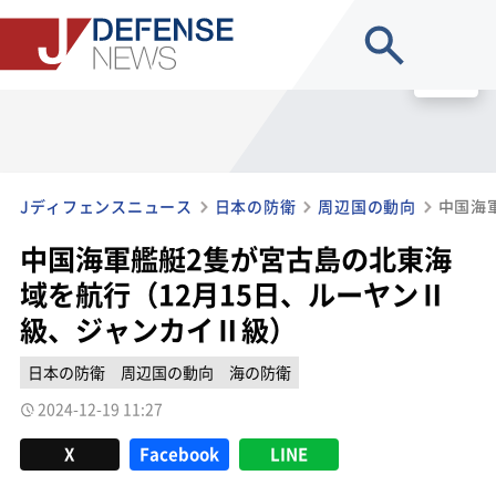
site search
MENU
Jディフェンスニュース
日本の防衛
周辺国の動向
中国海軍艦艇2隻が宮古島の北東海
域を航行（12月15日、ルーヤンⅡ
級、ジャンカイⅡ級）
日本の防衛
周辺国の動向
海の防衛
2024-12-19 11:27
X
Facebook
LINE