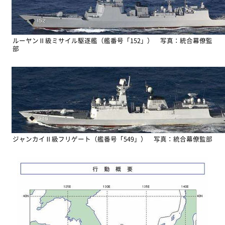
ルーヤンⅡ級ミサイル駆逐艦（艦番号「152」） 写真：統合幕僚監
部
ジャンカイⅡ級フリゲート（艦番号「549」） 写真：統合幕僚監部