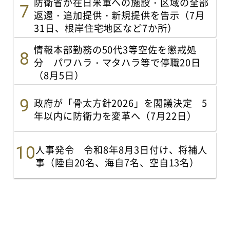
防衛省が在日米軍への施設・区域の全部
返還・追加提供・新規提供を告示（7月
31日、根岸住宅地区など7か所）
情報本部勤務の50代3等空佐を懲戒処
分 パワハラ・マタハラ等で停職20日
（8月5日）
政府が「骨太方針2026」を閣議決定 5
年以内に防衛力を変革へ（7月22日）
人事発令 令和8年8月3日付け、将補人
事（陸自20名、海自7名、空自13名）