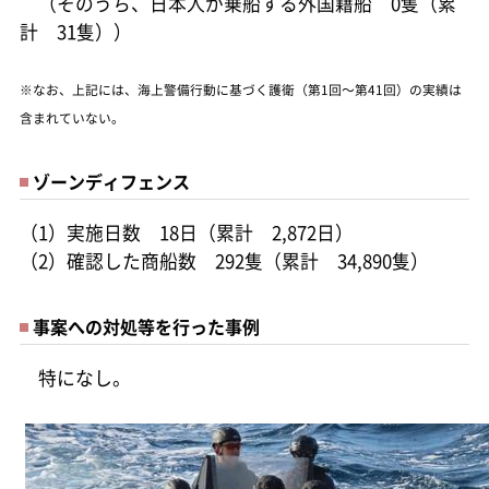
（そのうち、日本人が乗船する外国籍船 0隻（累
計 31隻））
※なお、上記には、海上警備行動に基づく護衛（第1回～第41回）の実績は
含まれていない。
ゾーンディフェンス
（1）実施日数 18日（累計 2,872日）
（2）確認した商船数 292隻（累計 34,890隻）
事案への対処等を行った事例
特になし。