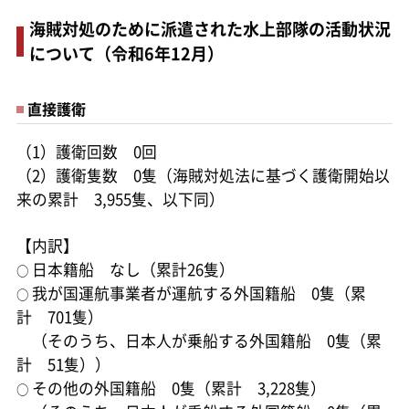
海賊対処のために派遣された水上部隊の活動状況
について（令和6年12月）
直接護衛
（1）護衛回数 0回
（2）護衛隻数 0隻（海賊対処法に基づく護衛開始以
来の累計 3,955隻、以下同）
【内訳】
日本籍船 なし（累計26隻）
○
我が国運航事業者が運航する外国籍船 0隻（累
○
計 701隻）
（そのうち、日本人が乗船する外国籍船 0隻（累
計 51隻））
その他の外国籍船 0隻（累計 3,228隻）
○