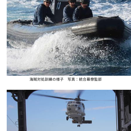
海賊対処訓練の様子 写真：統合幕僚監部