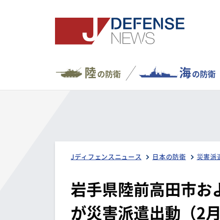
陸
海
の防衛
の防衛
Jディフェンスニュース
日本の防衛
災害派
岩手県陸前高田市お
が災害派遣出動（2月