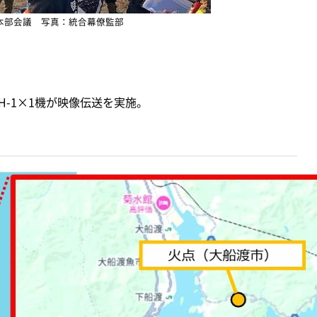
本部会議 写真：統合幕僚監部
-1×1機が映像伝送を実施。