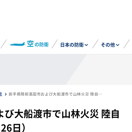
空
の防衛
日本の防衛
その他
遣
岩手県陸前高田市および大船渡市で山林火災 陸自が災害派遣出動（2月26日）
よび大船渡市で山林火災 陸自
26日）