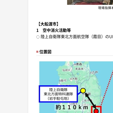
現場指揮
【大船渡市】
1 空中消火活動等
陸上自衛隊東北方面航空隊（霞目）のUH
○
位置図