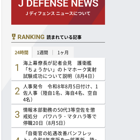
RANKING
読まれている記事
24時間
1週間
1ヶ月
海上幕僚長が記者会見 護衛艦
「ちょうかい」のトマホーク実射
試験成功について説明（8月4日）
人事発令 令和8年8月5日付け、1
佐人事（陸自1名、海自4名、空自
4名）
情報本部勤務の50代3等空佐を懲
戒処分 パワハラ・マタハラ等で
停職20日（8月5日）
「自衛官の処遇改善パンフレッ
ト」令和8年度版を一部更新 陸･