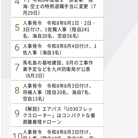
海･空士の特例退職手当に変更（7
月29日）
人事発令 令和8年8月1日・2日・
3日付け、1佐職人事（陸自241
名、海自20名、空自56名）
人事発令 令和8年8月4日付け、1
佐人事（海自3名）
馬毛島の基地建設、8月の工事作
業予定などを九州防衛局が公表
（8月3日）
人事発令 令和8年8月3日付け、
将補人事（陸自20名、海自7名、
空自13名）
《解説》エアバス「U030フレッ
クスローター」はコンパクトな垂
直離着陸ドローン
人事発令 令和8年8月3日付け、