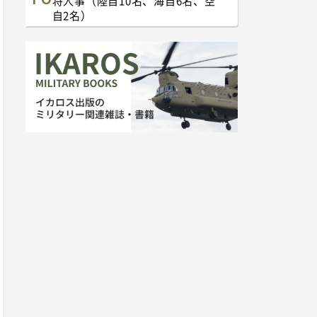
将人事（陸自10名、海自6名、空
自2名）