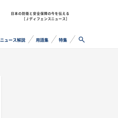
日本の防衛と安全保障の今を伝える
MENU
［Ｊディフェンスニュース］
サイト内検索
ニュース解説
用語集
特集