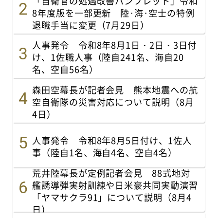
「自衛官の処遇改善パンフレット」令和
8年度版を一部更新 陸･海･空士の特例
退職手当に変更（7月29日）
人事発令 令和8年8月1日・2日・3日付
け、1佐職人事（陸自241名、海自20
名、空自56名）
森田空幕長が記者会見 熊本地震への航
空自衛隊の災害対応について説明（8月
4日）
人事発令 令和8年8月5日付け、1佐人
事（陸自1名、海自4名、空自4名）
荒井陸幕長が定例記者会見 88式地対
艦誘導弾実射訓練や日米豪共同実動演習
「ヤマサクラ91」について説明（8月4
日）