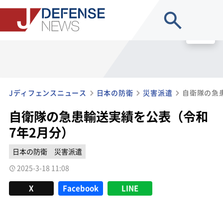
site search
MENU
Jディフェンスニュース
日本の防衛
災害派遣
自衛隊の急
自衛隊の急患輸送実績を公表（令和
7年2月分）
日本の防衛
災害派遣
2025-3-18 11:08
X
Facebook
LINE