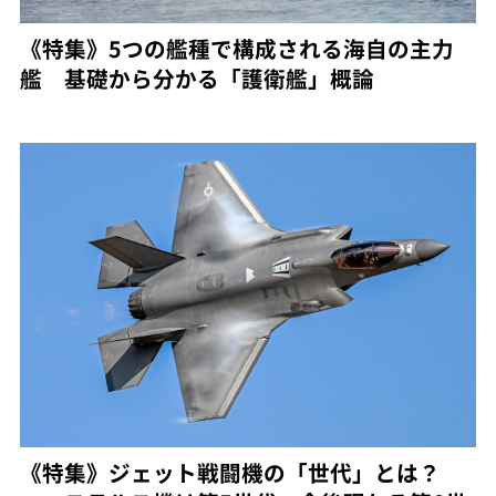
《特集》5つの艦種で構成される海自の主力
艦 基礎から分かる「護衛艦」概論
《特集》ジェット戦闘機の「世代」とは？