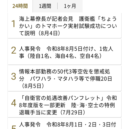
24時間
1週間
1ヶ月
海上幕僚長が記者会見 護衛艦「ちょう
かい」のトマホーク実射試験成功につい
て説明（8月4日）
人事発令 令和8年8月5日付け、1佐人
事（陸自1名、海自4名、空自4名）
情報本部勤務の50代3等空佐を懲戒処
分 パワハラ・マタハラ等で停職20日
（8月5日）
「自衛官の処遇改善パンフレット」令和
8年度版を一部更新 陸･海･空士の特例
退職手当に変更（7月29日）
人事発令 令和8年8月1日・2日・3日付