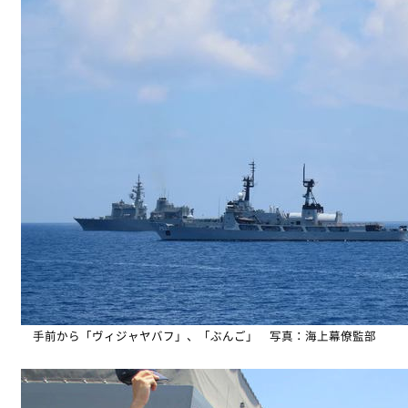
手前から「ヴィジャヤバフ」、「ぶんご」 写真：海上幕僚監部