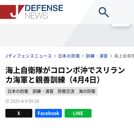
site search
MENU
Jディフェンスニュース
日本の防衛
訓練・演習
海上自衛隊がコロンボ沖でスリラン
カ海軍と親善訓練（4月4日）
日本の防衛
訓練・演習
防衛交流
海の防衛
2025-4-9 09:30
X
Facebook
LINE