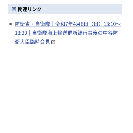
関連リンク
防衛省・自衛隊｜令和7年4月6日（日）13:10～
13:20｜自衛隊海上輸送群新編行事後の中谷防
衛大臣臨時会見