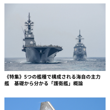
《特集》5つの艦種で構成される海自の主力
艦 基礎から分かる「護衛艦」概論