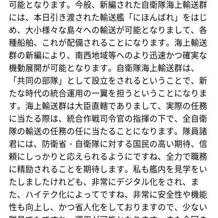
可能となります。今般、新編された自衛隊海上輸送群
には、本日引き渡された輸送艦「にほんばれ」をはじ
め、大小様々な島々への輸送が可能となりまして、各
種船舶、これが配備されることになります。海上輸送
群の新編により、南西地域等へのより迅速かつ確実な
機動展開が可能となります。自衛隊海上輸送群は、
「共同の部隊」として設立をされるということで、新
たな時代の統合運用の一翼を担うということになりま
す。海上輸送群は大臣直轄でありまして、実際の任務
に当たる際は、統合作戦司令官の指揮の下で、全自衛
隊の輸送の任務の任に当たることになります。隊員諸
君には、防衛省・自衛隊に対する国民の高い期待、信
頼にしっかりと応えられるようにですね、全力で職務
に精励されることを期待します。私も艦内を見学をい
たしましたけれども、非常にデジタル化をされ、ま
た、ハイテク化によってですね、非常に安全性や機能
性も向上し、かつ省人化をしておりますので、少ない