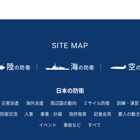
SITE MAP
陸
海
空
の防衛
の防衛
日本の防衛
災害派遣
海外派遣
周辺国の動向
ミサイル防衛
訓練・演習
防衛交流
人事
事業・計画
政府発表
記者会見
要人の動き
イベント
事故など
すべて