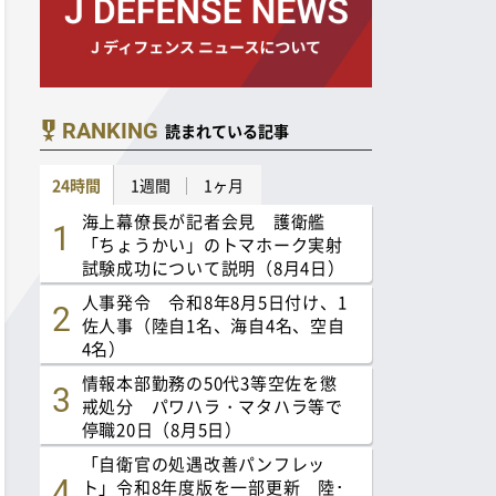
RANKING
読まれている記事
24時間
1週間
1ヶ月
海上幕僚長が記者会見 護衛艦
「ちょうかい」のトマホーク実射
試験成功について説明（8月4日）
人事発令 令和8年8月5日付け、1
佐人事（陸自1名、海自4名、空自
4名）
情報本部勤務の50代3等空佐を懲
戒処分 パワハラ・マタハラ等で
停職20日（8月5日）
「自衛官の処遇改善パンフレッ
ト」令和8年度版を一部更新 陸･