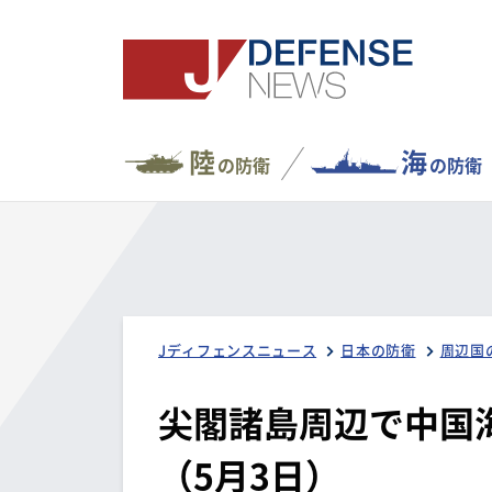
陸
海
の防衛
の防衛
Jディフェンスニュース
日本の防衛
周辺国
尖閣諸島周辺で中国
（5月3日）