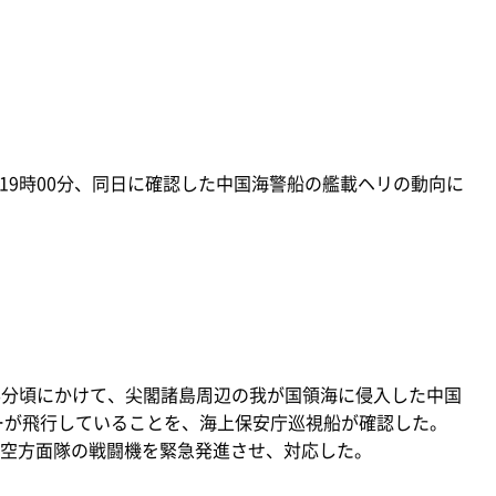
）19時00分、同日に確認した中国海警船の艦載ヘリの動向に
36分頃にかけて、尖閣諸島周辺の我が国領海に侵入した中国
ターが飛行していることを、海上保安庁巡視船が確認した。
空方面隊の戦闘機を緊急発進させ、対応した。