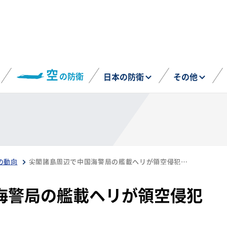
空
の防衛
日本の防衛
その他
の動向
尖閣諸島周辺で中国海警局の艦載ヘリが領空侵犯（5月3日）
海警局の艦載ヘリが領空侵犯