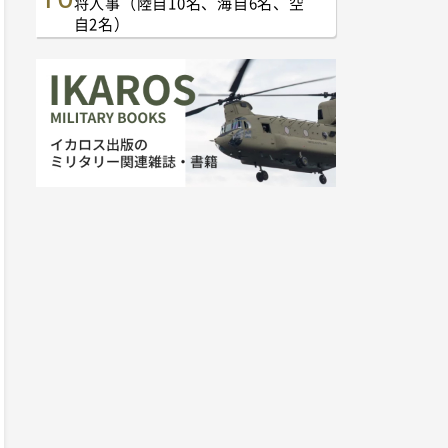
将人事（陸自10名、海自6名、空
自2名）