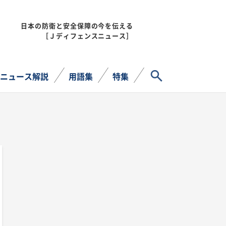
日本の防衛と安全保障の今を伝える
MENU
［Ｊディフェンスニュース］
サイト内検索
ニュース解説
用語集
特集