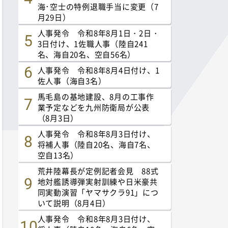
海･空士の特例退職手当に変更（7
月29日）
人事発令 令和8年8月1日・2日・
3日付け、1佐職人事（陸自241
名、海自20名、空自56名）
人事発令 令和8年8月4日付け、1
佐人事（海自3名）
馬毛島の基地建設、8月の工事作
業予定などを九州防衛局が公表
（8月3日）
人事発令 令和8年8月3日付け、
将補人事（陸自20名、海自7名、
空自13名）
荒井陸幕長が定例記者会見 88式
地対艦誘導弾実射訓練や日米豪共
同実動演習「ヤマサクラ91」につ
いて説明（8月4日）
人事発令 令和8年8月3日付け、