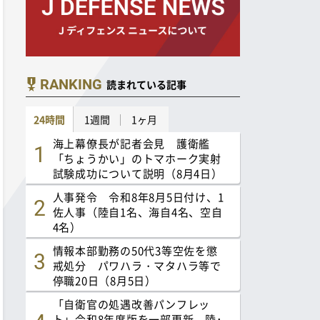
RANKING
読まれている記事
24時間
1週間
1ヶ月
海上幕僚長が記者会見 護衛艦
「ちょうかい」のトマホーク実射
試験成功について説明（8月4日）
人事発令 令和8年8月5日付け、1
佐人事（陸自1名、海自4名、空自
4名）
情報本部勤務の50代3等空佐を懲
戒処分 パワハラ・マタハラ等で
停職20日（8月5日）
「自衛官の処遇改善パンフレッ
ト」令和8年度版を一部更新 陸･