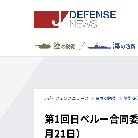
陸
海
の防衛
の防衛
Jディフェンスニュース
日本の防衛
防衛交
第1回日ペルー合同委
月21日）