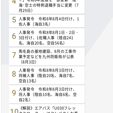
海･空士の特例退職手当に変更（7
月29日）
人事発令 令和8年8月4日付け、1
佐人事（海自3名）
人事発令 令和8年8月1日・2日・
3日付け、1佐職人事（陸自241
名、海自20名、空自56名）
馬毛島の基地建設、8月の工事作
業予定などを九州防衛局が公表
（8月3日）
人事発令 令和8年8月3日付け、
将補人事（陸自20名、海自7名、
空自13名）
人事発令 令和8年8月3日付け、
将人事（陸自10名、海自6名、空
自2名）
《解説》エアバス「U030フレッ