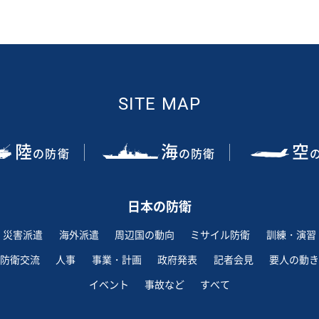
SITE MAP
陸
海
空
の防衛
の防衛
日本の防衛
災害派遣
海外派遣
周辺国の動向
ミサイル防衛
訓練・演習
防衛交流
人事
事業・計画
政府発表
記者会見
要人の動き
イベント
事故など
すべて