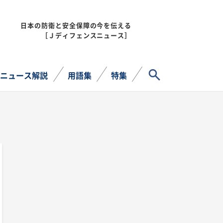
日本の防衛と安全保障の今を伝える
MENU
［Ｊディフェンスニュース］
サイト内検索
ニュース解説
用語集
特集