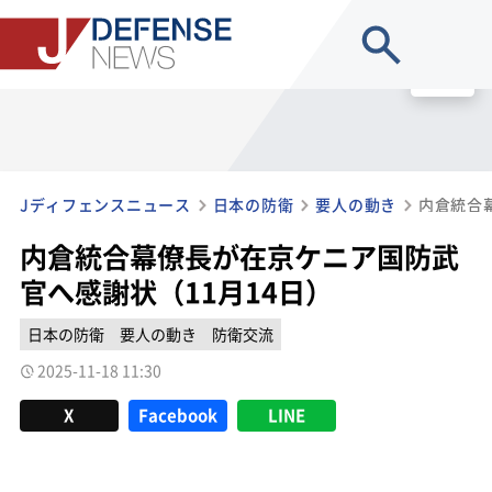
site search
MENU
Jディフェンスニュース
日本の防衛
要人の動き
内倉統合幕僚長が在京ケニア国防武
官へ感謝状（11月14日）
日本の防衛
要人の動き
防衛交流
2025-11-18 11:30
X
Facebook
LINE