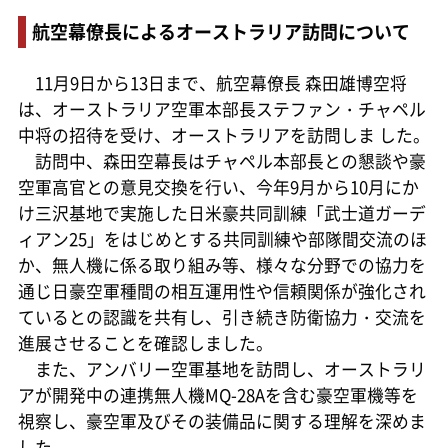
航空幕僚長によるオーストラリア訪問について
11月9日から13日まで、航空幕僚長 森田雄博空将
は、オーストラリア空軍本部長ステファン・チャペル
中将の招待を受け、オーストラリアを訪問しま した。
訪問中、森田空幕長はチャペル本部長との懇談や豪
空軍高官との意見交換を行い、今年9月から10月にか
け三沢基地で実施した日米豪共同訓練「武士道ガーデ
ィアン25」をはじめとする共同訓練や部隊間交流のほ
か、無人機に係る取り組み等、様々な分野での協力を
通じ日豪空軍種間の相互運用性や信頼関係が強化され
ているとの認識を共有し、引き続き防衛協力・交流を
進展させることを確認しました。
また、アンバリー空軍基地を訪問し、オーストラリ
アが開発中の連携無人機MQ-28Aを含む豪空軍機等を
視察し、豪空軍及びその装備品に関する理解を深めま
した。