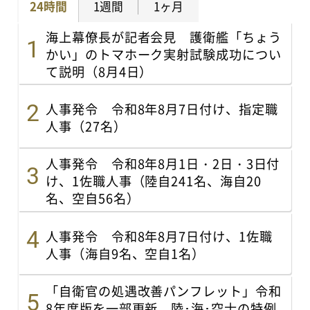
24時間
1週間
1ヶ月
海上幕僚長が記者会見 護衛艦「ちょう
かい」のトマホーク実射試験成功につい
て説明（8月4日）
人事発令 令和8年8月7日付け、指定職
人事（27名）
人事発令 令和8年8月1日・2日・3日付
け、1佐職人事（陸自241名、海自20
名、空自56名）
人事発令 令和8年8月7日付け、1佐職
人事（海自9名、空自1名）
「自衛官の処遇改善パンフレット」令和
8年度版を一部更新 陸･海･空士の特例