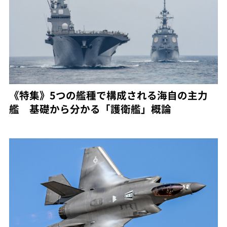
《特集》5つの艦種で構成される海自の主力
艦 基礎から分かる「護衛艦」概論