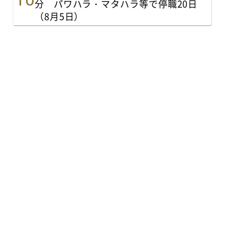
分 パワハラ・マタハラ等で停職20日
（8月5日）