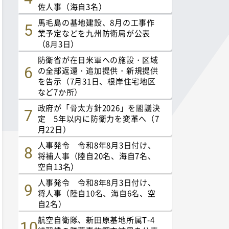
佐人事（海自3名）
馬毛島の基地建設、8月の工事作
業予定などを九州防衛局が公表
（8月3日）
防衛省が在日米軍への施設・区域
の全部返還・追加提供・新規提供
を告示（7月31日、根岸住宅地区
など7か所）
政府が「骨太方針2026」を閣議決
定 5年以内に防衛力を変革へ（7
月22日）
人事発令 令和8年8月3日付け、
将補人事（陸自20名、海自7名、
空自13名）
人事発令 令和8年8月3日付け、
将人事（陸自10名、海自6名、空
自2名）
航空自衛隊、新田原基地所属T-4