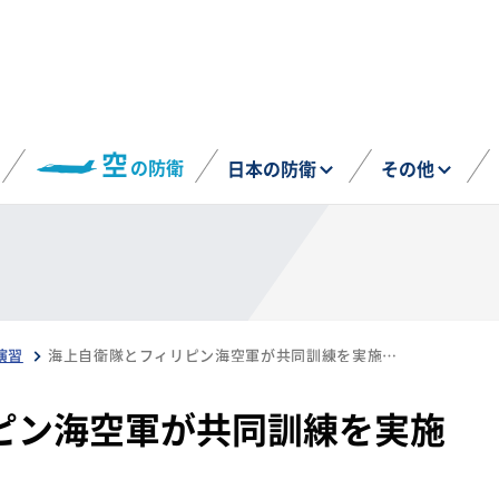
空
の防衛
日本の防衛
その他
演習
海上自衛隊とフィリピン海空軍が共同訓練を実施（11月29日）
ピン海空軍が共同訓練を実施