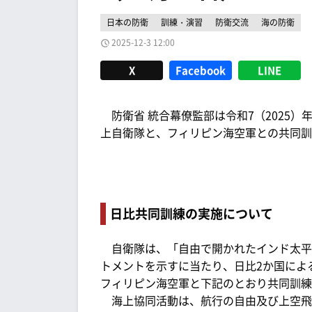
日本の防衛
訓練・演習
防衛交流
海の防衛
2025-12-3 12:00
X
Facebook
LINE
防衛省 統合幕僚監部は令和7（2025）年1
上自衛隊と、フィリピン海空軍との共同訓
日比共同訓練の実施について
自衛隊は、「自由で開かれたインド太平
トメントを示すに当たり、日比2か国による海上協同活
フィリピン海空軍と下記のとおり共同訓練
海上協同活動は、航行の自由及び上空飛