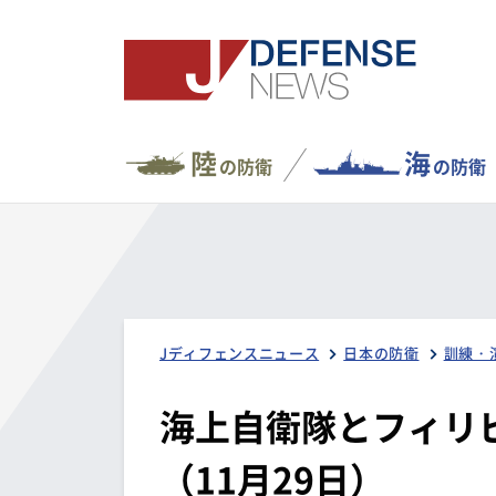
陸
海
の防衛
の防衛
Jディフェンスニュース
日本の防衛
訓練・
海上自衛隊とフィリ
（11月29日）