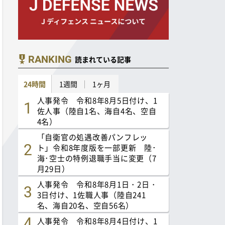
RANKING
読まれている記事
24時間
1週間
1ヶ月
人事発令 令和8年8月5日付け、1
佐人事（陸自1名、海自4名、空自
4名）
「自衛官の処遇改善パンフレッ
ト」令和8年度版を一部更新 陸･
海･空士の特例退職手当に変更（7
月29日）
人事発令 令和8年8月1日・2日・
3日付け、1佐職人事（陸自241
名、海自20名、空自56名）
人事発令 令和8年8月4日付け、1