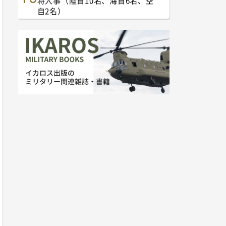
将人事（陸自10名、海自6名、空
自2名）