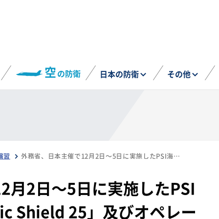
空
の防衛
日本の防衛
その他
演習
外務省、日本主催で12月2日～5日に実施したPSI海上阻止訓練「Pacific Shield 25」及びオペレーション専門家会合（OEG）の結果を発表（12月5日）
2月2日～5日に実施したPSI
c Shield 25」及びオペレー