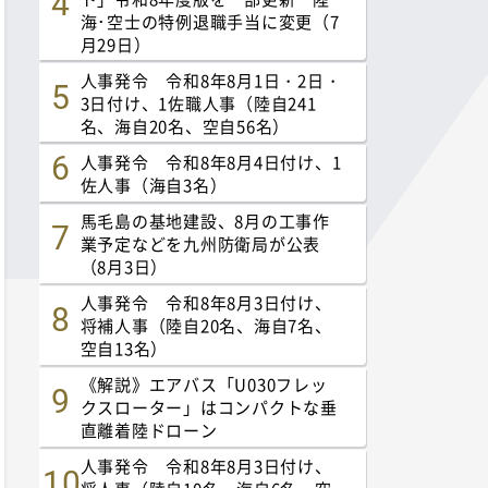
海･空士の特例退職手当に変更（7
月29日）
人事発令 令和8年8月1日・2日・
3日付け、1佐職人事（陸自241
名、海自20名、空自56名）
人事発令 令和8年8月4日付け、1
佐人事（海自3名）
馬毛島の基地建設、8月の工事作
業予定などを九州防衛局が公表
（8月3日）
人事発令 令和8年8月3日付け、
将補人事（陸自20名、海自7名、
空自13名）
《解説》エアバス「U030フレッ
クスローター」はコンパクトな垂
直離着陸ドローン
人事発令 令和8年8月3日付け、