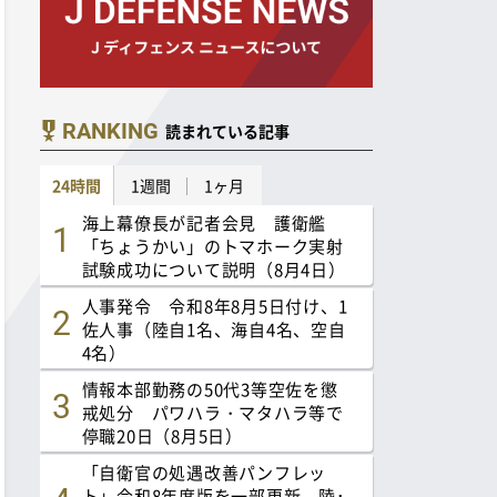
RANKING
読まれている記事
24時間
1週間
1ヶ月
海上幕僚長が記者会見 護衛艦
「ちょうかい」のトマホーク実射
試験成功について説明（8月4日）
人事発令 令和8年8月5日付け、1
佐人事（陸自1名、海自4名、空自
4名）
情報本部勤務の50代3等空佐を懲
戒処分 パワハラ・マタハラ等で
停職20日（8月5日）
「自衛官の処遇改善パンフレッ
ト」令和8年度版を一部更新 陸･