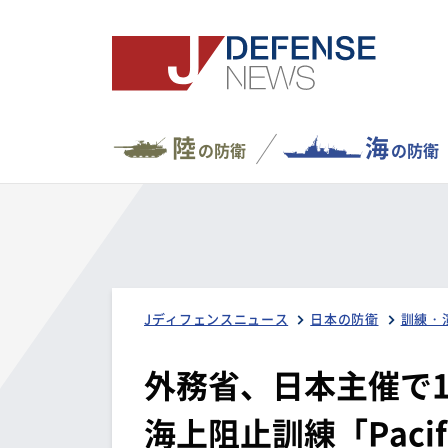
陸
海
の防衛
の防衛
Jディフェンスニュース
日本の防衛
訓練・
外務省、日本主催で1
海上阻止訓練「Pacifi