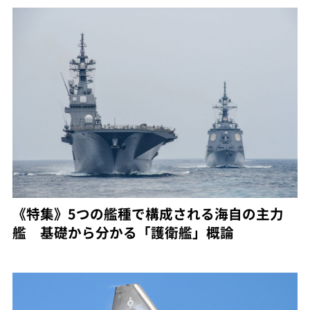
《特集》5つの艦種で構成される海自の主力
艦 基礎から分かる「護衛艦」概論