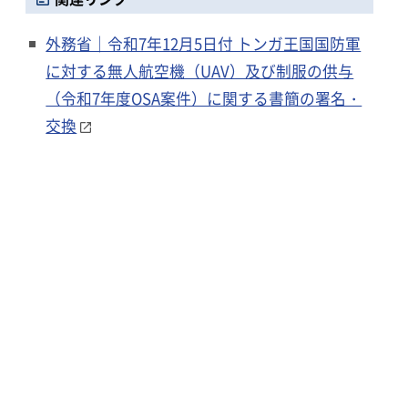
外務省｜令和7年12月5日付 トンガ王国国防軍
に対する無人航空機（UAV）及び制服の供与
（令和7年度OSA案件）に関する書簡の署名・
交換