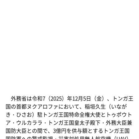
外務省は令和7（2025）年12月5日（金）、トンガ王
国の首都ヌクアロファにおいて、稲垣久生（いなが
き・ひさお）駐トンガ王国特命全権大使とトゥポウト
ア・ウルカララ・トンガ王国皇太子殿下・外務大臣兼
国防大臣との間で、3億円を供与額とするトンガ王国
国防軍への警戒監視・災害対処用無人航空機（UAV）