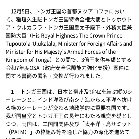
12月5日、トンガ王国の首都ヌクアロファにおい
て、稲垣久生駐トンガ王国特命全権大使とトゥポウト
ア・ウルカララ・トンガ王国皇太子殿下・外務大臣兼
国防大臣（His Royal Highness The Crown Prince
Tupouto’a 'Ulukalala, Minister for Foreign Affairs and
Minister for His Majesty’s Armed Forces of the
Kingdom of Tonga）との間で、3億円を供与額とする
令和7年度OSA（政府安全保障能力強化支援）案件に
関する書簡の署名・交換が行われました。
1
トンガ王国は、日本と豪州及びNZを結ぶ縦のシ
ーレーンと、インド洋及び南シナ海から太平洋へ抜け
る横のシーレーンが交わる地政学的に重要な国です。
我が国皇室とトンガ王室の長年にわたる親交を礎とし
つつ、両国は、二国間関係及び「太平洋・島サミット
（PALM）」の枠組み等を通じた協力の深化を進めて